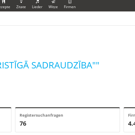
ezepte
Zitate
Lieder
Witze
Firmen
RISTĪGĀ SADRAUDZĪBA""
Registersuchanfragen
Fi
76
4.