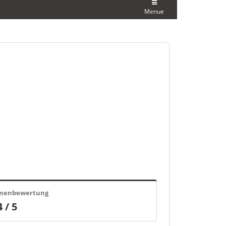
Menue
rmenbewertung
4 / 5