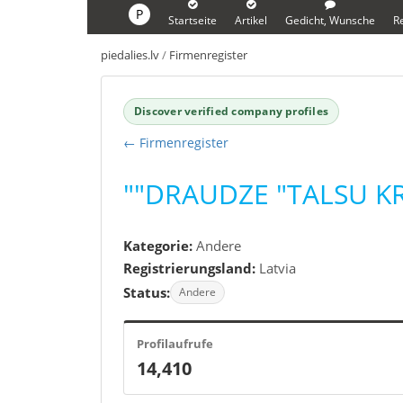
P
Startseite
Artikel
Gedicht, Wunsche
R
piedalies.lv
/
Firmenregister
Discover verified company profiles
← Firmenregister
""DRAUDZE "TALSU K
Kategorie:
Andere
Registrierungsland:
Latvia
Status:
Andere
Profilaufrufe
14,410