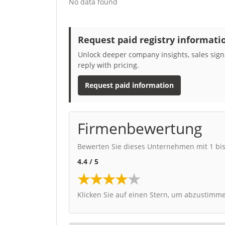
No data found
Request paid registry informati
Unlock deeper company insights, sales signa
reply with pricing.
Request paid information
Firmenbewertung
Bewerten Sie dieses Unternehmen mit 1 bis
4.4 / 5
★
★
★
★
★
Klicken Sie auf einen Stern, um abzustimm