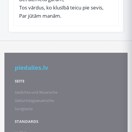
Tos vārdus, ko klusībā teicu pie sevis,
Par jūtām manām.
piedalies.lv
SEITE
Gedichte und Wuensche
Geburtstagswuensche
Songtexte
STANDARDS