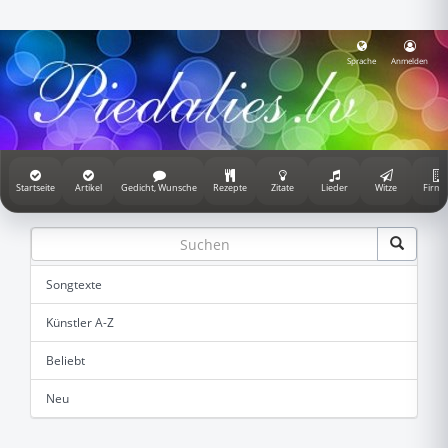
Sprache
Anmelden
Startseite
Artikel
Gedicht, Wunsche
Rezepte
Zitate
Lieder
Witze
Firme
Songtexte
Künstler A-Z
Beliebt
Neu