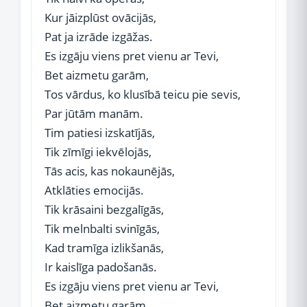
Kur jāizplūst ovācijās,
Pat ja izrāde izgāžas.
Es izgāju viens pret vienu ar Tevi,
Bet aizmetu garām,
Tos vārdus, ko klusībā teicu pie sevis,
Par jūtām manām.
Tim patiesi izskatījās,
Tik zīmīgi iekvēlojās,
Tās acis, kas nokaunējās,
Atklāties emocijās.
Tik krāsaini bezgalīgās,
Tik melnbalti svinīgās,
Kad tramīga izlikšanās,
Ir kaislīga padošanās.
Es izgāju viens pret vienu ar Tevi,
Bet aizmetu garām,