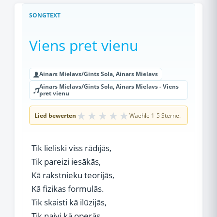
SONGTEXT
Viens pret vienu
Ainars Mielavs/Gints Sola, Ainars Mielavs
Ainars Mielavs/Gints Sola, Ainars Mielavs - Viens
pret vienu
★
★
★
★
★
Lied bewerten
Waehle 1-5 Sterne.
Tik lieliski viss rādījās,
Tik pareizi iesākās,
Kā rakstnieku teorijās,
Kā fizikas formulās.
Tik skaisti kā ilūzijās,
Tik naivi kā operās,