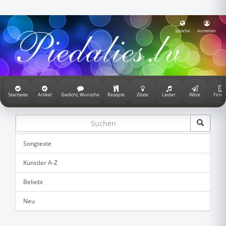
Sprache
Anmelden
Startseite
Artikel
Gedicht, Wunsche
Rezepte
Zitate
Lieder
Witze
Firme
Songtexte
Künstler A-Z
Beliebt
Neu