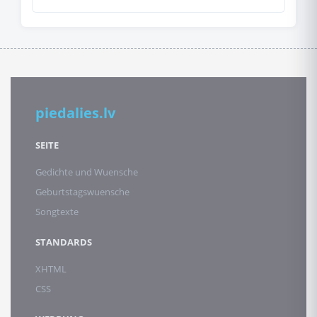
piedalies.lv
SEITE
Gedichte und Wuensche
Geburtstagswuensche
Songtexte
STANDARDS
XHTML
CSS