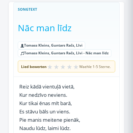
SONGTEXT
Nāc man līdz
Tomass Kleins, Guntars Račs, Līvi
Tomass Kleins, Guntars Račs, Līvi - Nāc man līdz
★
★
★
★
★
Lied bewerten
Waehle 1-5 Sterne.
Reiz kādā vientuļā vietā,
Kur nedzīvo neviens.
Kur tikai ēnas mīt barā,
Es stāvu bāls un viens.
Pie manis meitene pienāk,
Naudu lūdz, laimi lūdz.