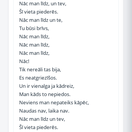
Nāc man līdz, un tev,
Šī vieta piederēs.
Nāc man līdz un te,
Tu būsi brīvs,
Nāc man līdz,
Nāc man līdz,
Nāc man līdz,
Nāc!
Tik nereāli tas bija,
Es neatgriezīšos.
Un ir vienalga ja kādreiz,
Man kāds to nepiedos.
Neviens man nepateiks kāpēc,
Naudas nav, laika nav.
Nāc man līdz un tev,
Šī vieta piederēs.