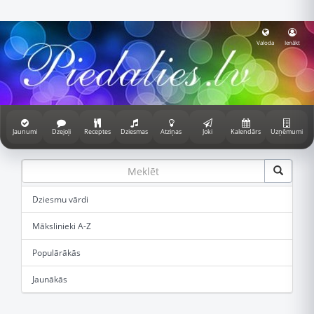
Valoda
Ienākt
Jaunumi
Dzejoļi
Receptes
Dziesmas
Atziņas
Joki
Kalendārs
Uzņēmumi
Dziesmu vārdi
Mākslinieki A-Z
Populārākās
Jaunākās