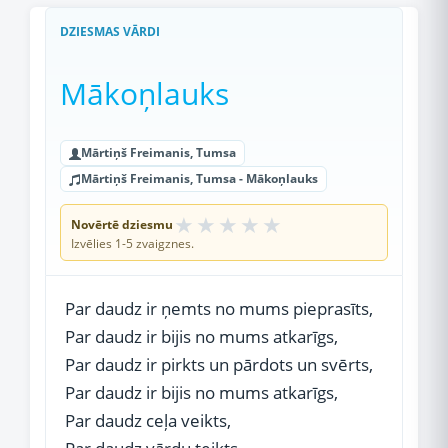
DZIESMAS VĀRDI
Mākoņlauks
Mārtiņš Freimanis, Tumsa
Mārtiņš Freimanis, Tumsa - Mākoņlauks
★
★
★
★
★
Novērtē dziesmu
Izvēlies 1-5 zvaigznes.
Par daudz ir ņemts no mums pieprasīts,
Par daudz ir bijis no mums atkarīgs,
Par daudz ir pirkts un pārdots un svērts,
Par daudz ir bijis no mums atkarīgs,
Par daudz ceļa veikts,