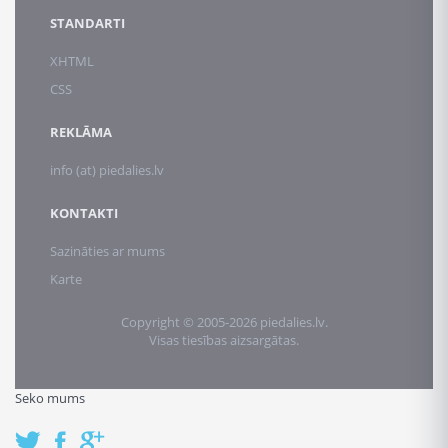
STANDARTI
XHTML
CSS
REKLĀMA
info (at) piedalies.lv
KONTAKTI
Sazināties ar mums
Karte
Copyright © 2005-2026 piedalies.lv.
Visas tiesības aizsargātas.
Seko mums