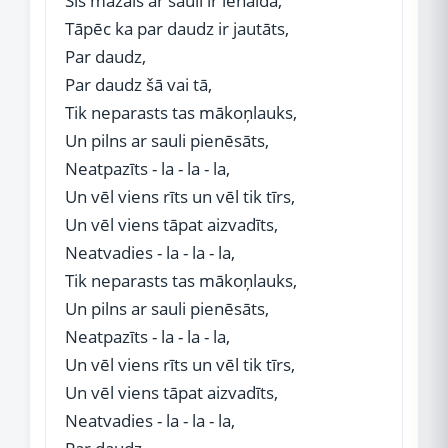
Šis mazais ar sauli ir ienaidā,
Tāpēc ka par daudz ir jautāts,
Par daudz,
Par daudz šā vai tā,
Tik neparasts tas mākoņlauks,
Un pilns ar sauli pienēsāts,
Neatpazīts - la - la - la,
Un vēl viens rīts un vēl tik tīrs,
Un vēl viens tāpat aizvadīts,
Neatvadies - la - la - la,
Tik neparasts tas mākoņlauks,
Un pilns ar sauli pienēsāts,
Neatpazīts - la - la - la,
Un vēl viens rīts un vēl tik tīrs,
Un vēl viens tāpat aizvadīts,
Neatvadies - la - la - la,