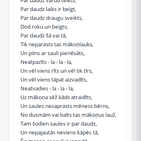
Par daudz vārdu teikts,
Par daudz laiks ir beigt,
Par daudz draugu sveikts,
Dod roku un beigts,
Par daudz šā vai tā,
Tik neparasts tas mākoņlauks,
Un pilns ar sauli pienēsāts,
Neatpazīts - la - la - la,
Un vēl viens rīts un vēl tik tīrs,
Un vēl viens tāpat aizvadīts,
Neatvadies - la - la - la,
Uz mākoņa sēž kāds atraidīts,
Un saules nesaprasts mēness bērns,
No dusmām vai balts tas mākoņus lauž,
Tam šodien saules ir par daudz,
Un nepajautās neviens kāpēc tā,