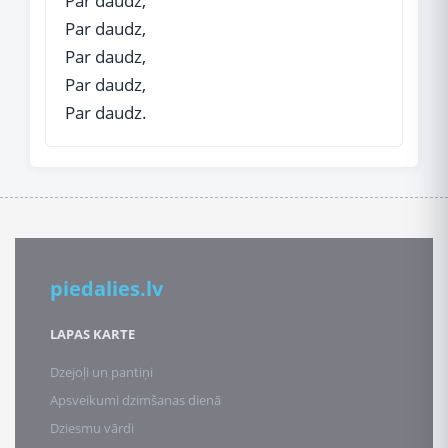
Par daudz,
Par daudz,
Par daudz,
Par daudz,
Par daudz.
piedalies.lv
LAPAS KARTE
Dzejoļi un pantiņi
Apsveikumi dzimšanas dienā
Dziesmu vārdi