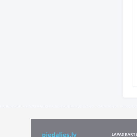
piedalies.lv
LAPAS KART