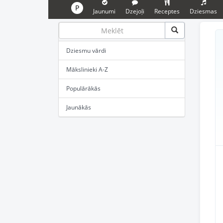
P
Jaunumi
Dzejoļi
Receptes
Dziesmas
Dziesmu vārdi
Mākslinieki A-Z
Populārākās
Jaunākās