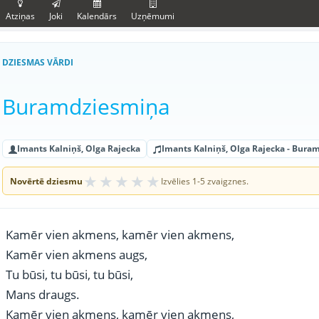
Atziņas
Joki
Kalendārs
Uzņēmumi
DZIESMAS VĀRDI
Buramdziesmiņa
Imants Kalniņš, Olga Rajecka
Imants Kalniņš, Olga Rajecka - Bur
★
★
★
★
★
Novērtē dziesmu
Izvēlies 1-5 zvaigznes.
Kamēr vien akmens, kamēr vien akmens,
Kamēr vien akmens augs,
Tu būsi, tu būsi, tu būsi,
Mans draugs.
Kamēr vien akmens, kamēr vien akmens,