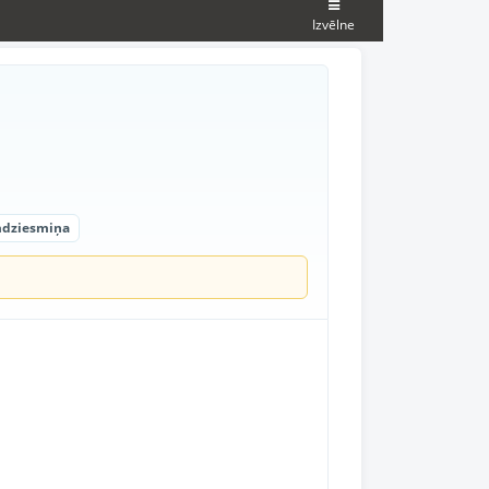
Izvēlne
amdziesmiņa