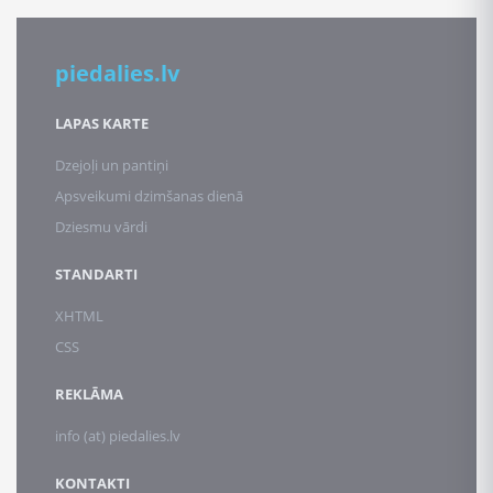
piedalies.lv
LAPAS KARTE
Dzejoļi un pantiņi
Apsveikumi dzimšanas dienā
Dziesmu vārdi
STANDARTI
XHTML
CSS
REKLĀMA
info (at) piedalies.lv
KONTAKTI