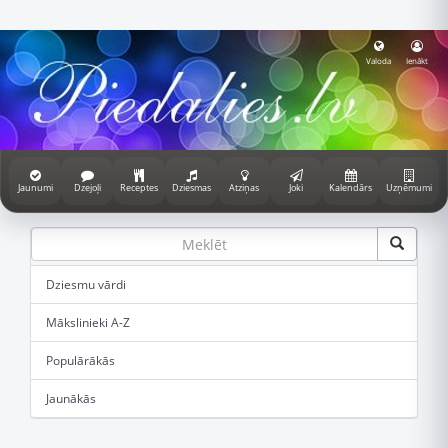
Valoda
Ienākt
Jaunumi
Dzejoļi
Receptes
Dziesmas
Atziņas
Joki
Kalendārs
Uzņēmumi
Dziesmu vārdi
Mākslinieki A-Z
Populārākās
Jaunākās