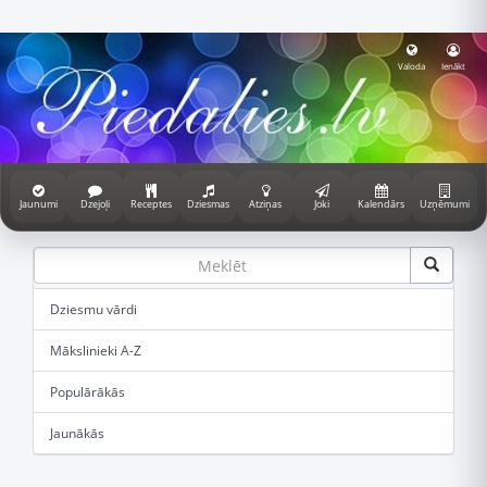
Valoda
Ienākt
Jaunumi
Dzejoļi
Receptes
Dziesmas
Atziņas
Joki
Kalendārs
Uzņēmumi
Dziesmu vārdi
Mākslinieki A-Z
Populārākās
Jaunākās