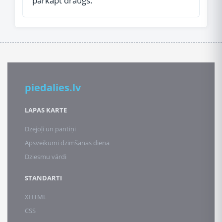
pārkāpt draugs.
piedalies.lv
LAPAS KARTE
Dzejoļi un pantiņi
Apsveikumi dzimšanas dienā
Dziesmu vārdi
STANDARTI
XHTML
CSS