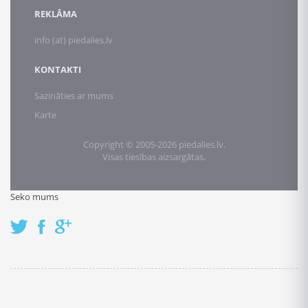
REKLĀMA
info (at) piedalies.lv
KONTAKTI
Sazināties ar mums
Karte
Copyright © 2005-2026 piedalies.lv.
Visas tiesības aizsargātas.
Seko mums