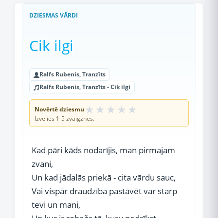
DZIESMAS VĀRDI
Cik ilgi
Ralfs Rubenis, Tranzīts
Ralfs Rubenis, Tranzīts - Cik ilgi
★
★
★
★
★
Novērtē dziesmu
Izvēlies 1-5 zvaigznes.
Kad pāri kāds nodarījis, man pirmajam
zvani,
Un kad jādalās priekā - cita vārdu sauc,
Vai vispār draudzība pastāvēt var starp
tevi un mani,