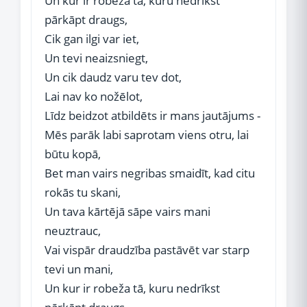
Un kur ir robeža tā, kuru nedrīkst
pārkāpt draugs,
Cik gan ilgi var iet,
Un tevi neaizsniegt,
Un cik daudz varu tev dot,
Lai nav ko nožēlot,
Līdz beidzot atbildēts ir mans jautājums -
Mēs parāk labi saprotam viens otru, lai
būtu kopā,
Bet man vairs negribas smaidīt, kad citu
rokās tu skani,
Un tava kārtējā sāpe vairs mani
neuztrauc,
Vai vispār draudzība pastāvēt var starp
tevi un mani,
Un kur ir robeža tā, kuru nedrīkst