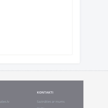
KONTAKTI
alies.lv
Sazināties ar mums