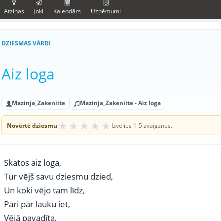
Atziņas
Joki
Kalendārs
Uzņēmumi
DZIESMAS VĀRDI
Aiz loga
Mazinja_Zakeniite
Mazinja_Zakeniite - Aiz loga
★
★
★
★
★
Novērtē dziesmu
Izvēlies 1-5 zvaigznes.
Skatos aiz loga,
Tur vējš savu dziesmu dzied,
Un koki vējo tam līdz,
Pāri pār lauku iet,
Vējā pavadīta,