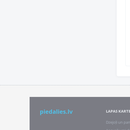
piedalies.lv
LAPAS KART
Dzejoļi un pan