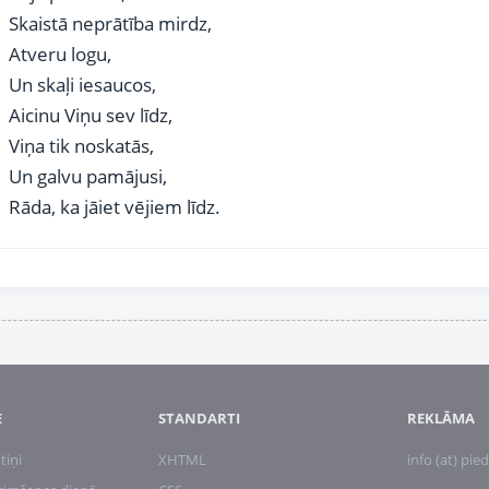
Skaistā neprātība mirdz,
Atveru logu,
Un skaļi iesaucos,
Aicinu Viņu sev līdz,
Viņa tik noskatās,
Un galvu pamājusi,
Rāda, ka jāiet vējiem līdz.
E
STANDARTI
REKLĀMA
tiņi
XHTML
info (at) pied