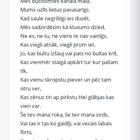
Mēs bučosimies kanāla malā,
Mums uzlīs lietus pavasarīgs.
Kad saule negribīgi ies dusēt,
Mēs sadzirdēsim kā klusums dzied,
Ne es, ne tu, ne viens te nav vainīgs,
Kas viegli atnāk, viegli prom iet.
Jo, kas bultu izšauj vai pats no bultas krīt,
Kas vienmēr staigā apkārt tur kur pašam
tīk,
Kas vienu skropstu piever un pēc tam
otru ver,
Kas zēnus tin ap pirkstu Hei glābjas kas
vien var.
Še tev mana roka, še tev mana sirds,
Vai tas ir tas ko gaidīji, vai vecais labais
flirts,