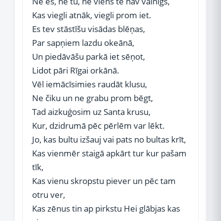
Ne es, ne tu, ne viens te nav vainīgs,
Kas viegli atnāk, viegli prom iet.
Es tev stāstīšu visādas blēņas,
Par sapņiem lazdu okeānā,
Un piedāvāšu parkā iet sēņot,
Lidot pāri Rīgai orkānā.
Vēl iemācīsimies raudāt klusu,
Ne čiku un ne grabu prom bēgt,
Tad aizkuģosim uz Santa krusu,
Kur, dzidrumā pēc pērlēm var lēkt.
Jo, kas bultu izšauj vai pats no bultas krīt,
Kas vienmēr staigā apkārt tur kur pašam
tīk,
Kas vienu skropstu piever un pēc tam
otru ver,
Kas zēnus tin ap pirkstu Hei glābjas kas