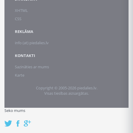
XHTML
CSS
REKLĀMA
info (at) piedalies.lv
KONTAKTI
Sazināties ar mums
Karte
Copyright © 2005-2026 piedalies.lv.
Visas tiesības aizsargātas.
Seko mums