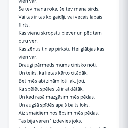
vien var.
Še tev mana roka, še tev mana sirds,
Vai tas ir tas ko gaidīji, vai vecais labais
flirts,
Kas vienu skropstu piever un pēc tam
otru ver,
Kas zēnus tin ap pirkstu Hei glābjas kas
vien var.
Draugi pārmetīs mums cinisko noti,
Un teiks, ka lietas kārto citādāk,
Bet mēs abi zinām ļoti, ak, ļoti,
Ka spēlēt spēles tā ir atklātāk,
Un kad rasā mazgāsim mēs pēdas,
Un augšā spīdēs apaļš balts loks,
Aiz smaidiem noslēpsim mēs pēdas,
Tas bija varen` izdevies joks.