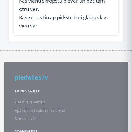
Kas vienu skropstu piever un pēc tam
otru ver,
Kas zēnus tin ap pirkstu Hei glābjas kas
vien var.
piedalies.lv
LAPAS KARTE
Dzejoļi un pantiņi
Apsveikumi dzimšanas dienā
Dziesmu vārdi
STANDARTI