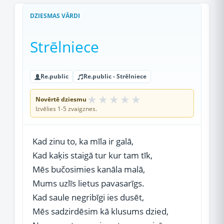
DZIESMAS VĀRDI
Strēlniece
Re.public
Re.public - Strēlniece
★
★
★
★
★
Novērtē dziesmu
Izvēlies 1-5 zvaigznes.
Kad zinu to, ka mīla ir galā,
Kad kaķis staigā tur kur tam tīk,
Mēs bučosimies kanāla malā,
Mums uzlīs lietus pavasarīgs.
Kad saule negribīgi ies dusēt,
Mēs sadzirdēsim kā klusums dzied,