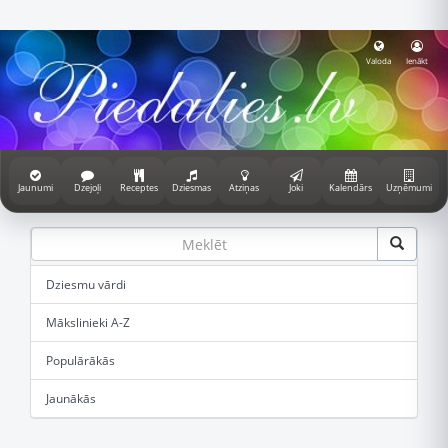
Valoda
Ienākt
Jaunumi
Dzejoļi
Receptes
Dziesmas
Atziņas
Joki
Kalendārs
Uzņēmumi
Dziesmu vārdi
Mākslinieki A-Z
Populārākās
Jaunākās