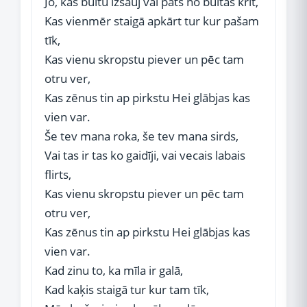
Jo, kas bultu izšauj vai pats no bultas krīt,
Kas vienmēr staigā apkārt tur kur pašam
tīk,
Kas vienu skropstu piever un pēc tam
otru ver,
Kas zēnus tin ap pirkstu Hei glābjas kas
vien var.
Še tev mana roka, še tev mana sirds,
Vai tas ir tas ko gaidīji, vai vecais labais
flirts,
Kas vienu skropstu piever un pēc tam
otru ver,
Kas zēnus tin ap pirkstu Hei glābjas kas
vien var.
Kad zinu to, ka mīla ir galā,
Kad kaķis staigā tur kur tam tīk,