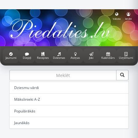
Valoda
Ienākt
Jaunumi
Dzejoļi
Receptes
Dziesmas
Atziņas
Joki
Kalendārs
Uzņēmumi
Dziesmu vārdi
Mākslinieki A-Z
Populārākās
Jaunākās