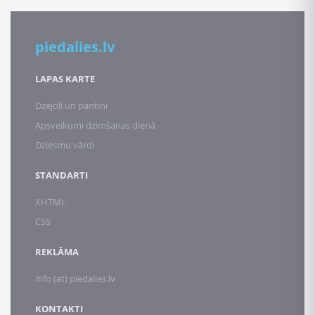
piedalies.lv
LAPAS KARTE
Dzejoļi un pantiņi
Apsveikumi dzimšanas dienā
Dziesmu vārdi
STANDARTI
XHTML
CSS
REKLĀMA
info (at) piedalies.lv
KONTAKTI