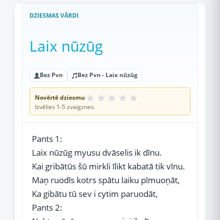
DZIESMAS VĀRDI
Laix nūzūg
Bez Pvn
Bez Pvn - Laix nūzūg
★
★
★
★
★
Novērtē dziesmu
Izvēlies 1-5 zvaigznes.
Pants 1:
Laix nūzūg myusu dvāselis ik dīnu.
Kai gribātūs šū mirkli īlikt kabatā tik vīnu.
Maņ ruodīs kotrs spātu laiku pīmuoņāt,
Ka gibātu tū sev i cytim paruodāt,
Pants 2: