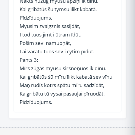
Nakts nūzūg myusu apziņi ik dīnu.
Kai gribātūs šu tymsu īlikt kabatā.
Pīdzīduojums,
Myusim zvaigznis sasiļdāt,
I tod tuos jimt i ūtram īdūt.
Pošim sevi namuoņāt,
Lai varātu tuos sev i cytim pīdūt.
Pants 3:
Mīrs zūgās myusu sirsneņuos ik dīnu.
Kai gribātūs šū mīru īlikt kabatā sev vīnu,
Maņ rudīs kotrs spātu mīru sadzīdāt,
Ka gribātu tū vysai pasauļai pīruodāt.
Pīdzīduojums.