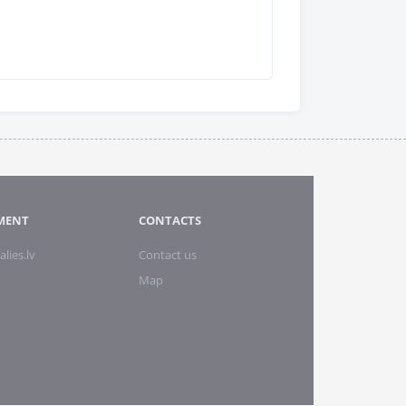
MENT
CONTACTS
alies.lv
Contact us
Map