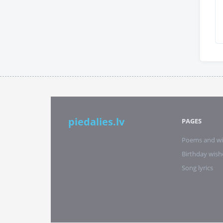
piedalies.lv
PAGES
Poems and wi
Birthday wish
Song lyrics