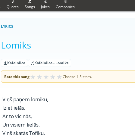
s
Quotes
Songs
Jokes
Companies
LYRICS
Lomiks
Kafeiniica
Kafeiniica - Lomiks
★
★
★
★
★
Rate this song
Choose 1-5 stars.
Viņš paņem lomiku,
Iziet ielās,
Ar to vicinās,
Un visiem lielās,
Viņš skatās Tofiku,