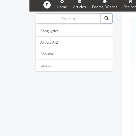
P
Home
Articles
Poems, Wishes
Recipe
Song lyrics
Artists A-Z
Popular
Latest