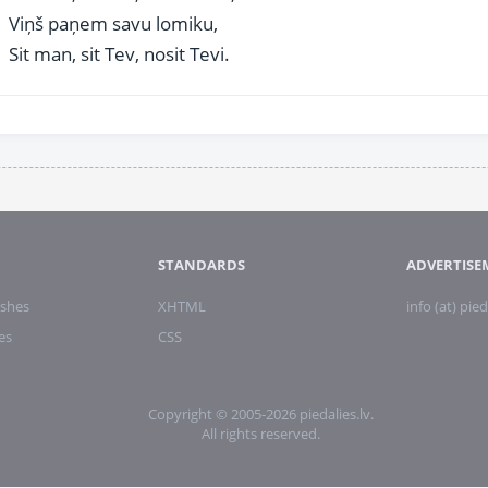
Viņš paņem savu lomiku,
Sit man, sit Tev, nosit Tevi.
STANDARDS
ADVERTISE
shes
XHTML
info (at) pied
es
CSS
Copyright © 2005-2026 piedalies.lv.
All rights reserved.