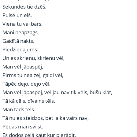
Sekundes tie dzēš,
Pulsē un elš.
Viena tu vai bars,
Mani neapzags,
Gaidītā nakts.
Piedziedājums:
Un es skrienu, skrienu vēl,
Man vēl jāpaspēj,
Pirms tu neaizej, gaidi vēl,
Tāpēc dejo, dejo vēl,
Man vēl jāpaspēj, vēl jau nav tik vēls, būšu klāt,
Tā kā cēls, dīvains tēls,
Man tāds tēls.
Tā nu es steidzos, bet laika vairs nav,
Pēdas man svilst.
Es dodos ceļā kaut kur pierādīt,