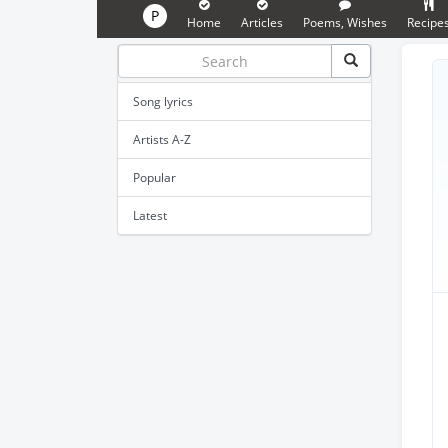
P
Home
Articles
Poems, Wishes
Recipe
Song lyrics
Artists A-Z
Popular
Latest