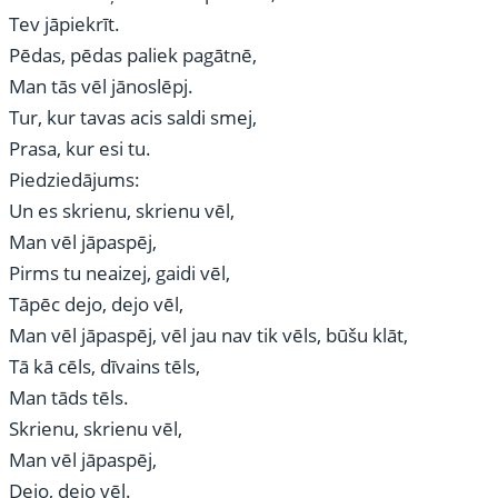
Tev jāpiekrīt.
Pēdas, pēdas paliek pagātnē,
Man tās vēl jānoslēpj.
Tur, kur tavas acis saldi smej,
Prasa, kur esi tu.
Piedziedājums:
Un es skrienu, skrienu vēl,
Man vēl jāpaspēj,
Pirms tu neaizej, gaidi vēl,
Tāpēc dejo, dejo vēl,
Man vēl jāpaspēj, vēl jau nav tik vēls, būšu klāt,
Tā kā cēls, dīvains tēls,
Man tāds tēls.
Skrienu, skrienu vēl,
Man vēl jāpaspēj,
Dejo, dejo vēl.