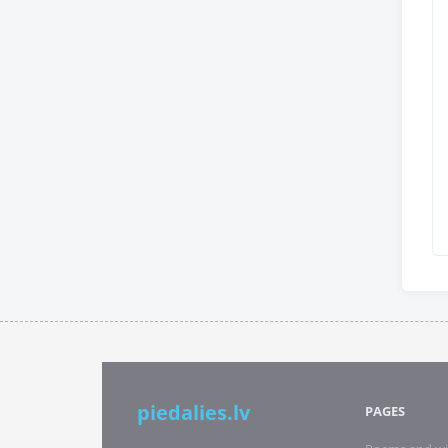
piedalies.lv
PAGES