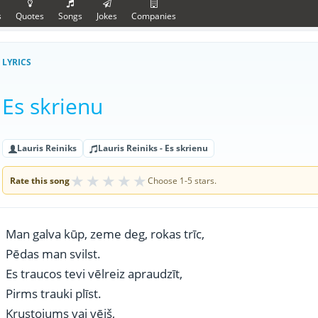
s
Quotes
Songs
Jokes
Companies
LYRICS
Es skrienu
Lauris Reiniks
Lauris Reiniks - Es skrienu
★
★
★
★
★
Rate this song
Choose 1-5 stars.
Man galva kūp, zeme deg, rokas trīc,
Pēdas man svilst.
Es traucos tevi vēlreiz apraudzīt,
Pirms trauki plīst.
Krustojums vai vējš,