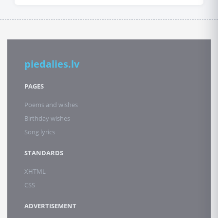
piedalies.lv
PAGES
Poems and wishes
Birthday wishes
Song lyrics
STANDARDS
XHTML
CSS
ADVERTISEMENT