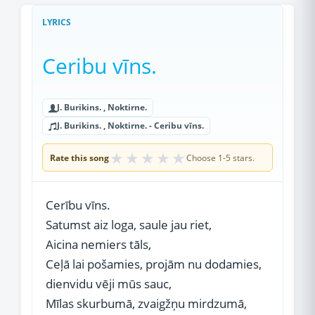
LYRICS
Ceribu vīns.
J. Burikins. , Noktirne.
J. Burikins. , Noktirne. - Ceribu vīns.
★
★
★
★
★
Rate this song
Choose 1-5 stars.
Cerību vīns.
Satumst aiz loga, saule jau riet,
Aicina nemiers tāls,
Ceļā lai pošamies, projām nu dodamies,
dienvidu vēji mūs sauc,
Mīlas skurbumā, zvaigžņu mirdzumā,