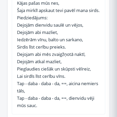
Kājas pašas mūs nes,
Šaja mirklī apskaut tevi pavēl mana sirds.
Piedziedājums:
Dejojām dienvidu saulē un vējos,
Dejojām abi mazliet,
Iedzērām vīnu, balto un sarkano,
Sirdis līst cerību preieks.
Dejojam abi mēs zvaigžņotā naktī,
Dejojām atkal mazliet,
Pieglaudies ciešāk un skūpsti vēlreiz,
Lai sirdīs līst cerību vīns.
Tap - daba - daba - da, ==, aicina nemiers
tāls,
Tap - daba - daba - da, ==, dienvidu vēji
mūs sauc.