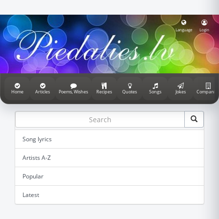
Language
Login
Home
Articles
Poems, Wishes
Recipes
Quotes
Songs
Jokes
Companie
Song lyrics
Artists A-Z
Popular
Latest