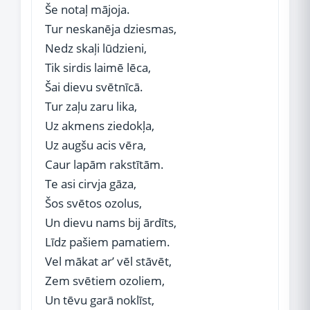
Še notaļ mājoja.
Tur neskanēja dziesmas,
Nedz skaļi lūdzieni,
Tik sirdis laimē lēca,
Šai dievu svētnīcā.
Tur zaļu zaru lika,
Uz akmens ziedokļa,
Uz augšu acis vēra,
Caur lapām rakstītām.
Te asi cirvja gāza,
Šos svētos ozolus,
Un dievu nams bij ārdīts,
Līdz pašiem pamatiem.
Vel mākat ar’ vēl stāvēt,
Zem svētiem ozoliem,
Un tēvu garā noklīst,