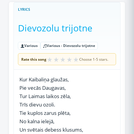
LYRICS
Dievozolu trijotne
Various
Various - Dievozolu trijotne
★
★
★
★
★
Rate this song
Choose 1-5 stars.
Kur Kaibaliņa glaužas,
Pie vecās Daugavas,
Tur Laimas laikos zēla,
Trīs dievu ozoli.
Tie kuplos zarus plēta,
No kalna ielejā,
Un svētais debess klusums,