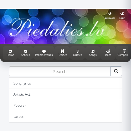
Language
Login
Home
Articles
Poems, Wishes
Recipes
Quotes
Songs
Jokes
Companie
Song lyrics
Artists A-Z
Popular
Latest