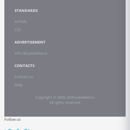
STANDARDS
XHTML
CSS
ADVERTISEMENT
info (at) piedalies.lv
CONTACTS
Contact us
Map
Copyright © 2005-2026 piedalies.lv.
All rights reserved.
Follow us