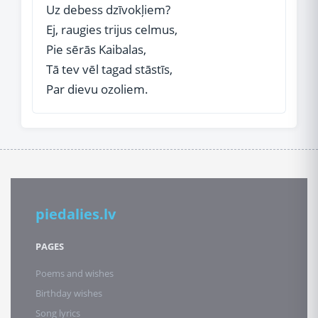
Uz debess dzīvokļiem?
Ej, raugies trijus celmus,
Pie sērās Kaibalas,
Tā tev vēl tagad stāstīs,
Par dievu ozoliem.
piedalies.lv
PAGES
Poems and wishes
Birthday wishes
Song lyrics