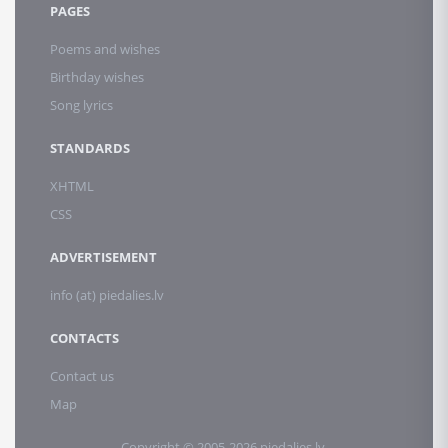
PAGES
Poems and wishes
Birthday wishes
Song lyrics
STANDARDS
XHTML
CSS
ADVERTISEMENT
info (at) piedalies.lv
CONTACTS
Contact us
Map
Copyright © 2005-2026 piedalies.lv.