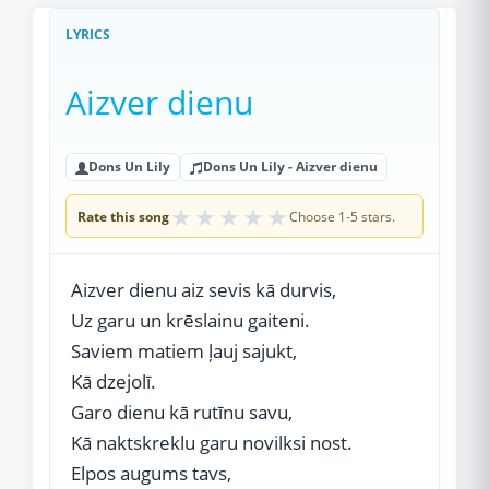
LYRICS
Aizver dienu
Dons Un Lily
Dons Un Lily - Aizver dienu
★
★
★
★
★
Rate this song
Choose 1-5 stars.
Aizver dienu aiz sevis kā durvis,
Uz garu un krēslainu gaiteni.
Saviem matiem ļauj sajukt,
Kā dzejolī.
Garo dienu kā rutīnu savu,
Kā naktskreklu garu novilksi nost.
Elpos augums tavs,