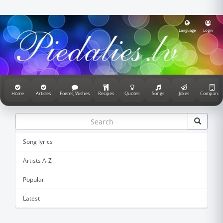
Language
Login
Home
Articles
Poems, Wishes
Recipes
Quotes
Songs
Jokes
Companie
Song lyrics
Artists A-Z
Popular
Latest