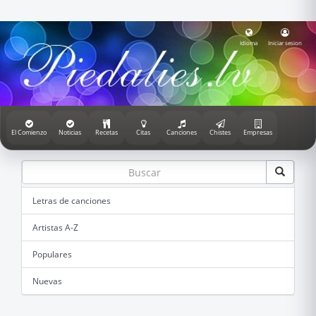
Idioma
Iniciar sesion
El Comienzo
Noticias
Recetas
Citas
Canciones
Chistes
Empresas
Letras de canciones
Artistas A-Z
Populares
Nuevas