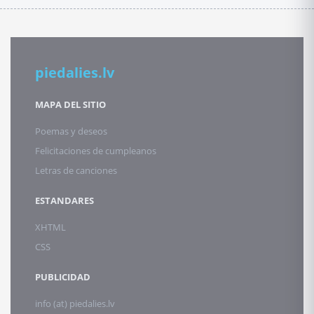
piedalies.lv
MAPA DEL SITIO
Poemas y deseos
Felicitaciones de cumpleanos
Letras de canciones
ESTANDARES
XHTML
CSS
PUBLICIDAD
info (at) piedalies.lv