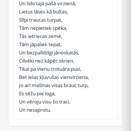
Un lido tajā pašā virzienā,
Lietus lāses kā bultas,
Slīpi traucas turpat,
Tām nepietiek spēka,
Tās ietriecas zemē,
Tām jāpaliek tepat,
Un bezpalīdzīgi jānoskatās,
Cilvēki nez kāpēc skrien,
Tikai pa vienu trotuāra pusi,
Bet ielas kļuvušas vienvirziena,
Jo arī mašīnas visas brauc turp,
Es sēžu pie loga,
Un vēroju visu šo traci,
Un nesaprotu.