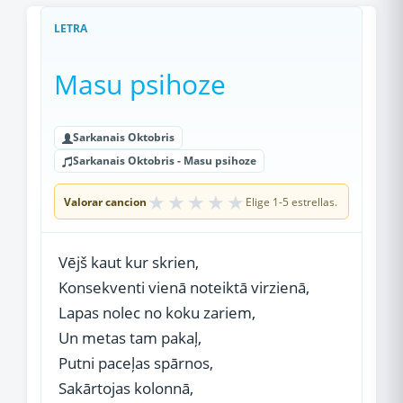
LETRA
Masu psihoze
Sarkanais Oktobris
Sarkanais Oktobris - Masu psihoze
★
★
★
★
★
Valorar cancion
Elige 1-5 estrellas.
Vējš kaut kur skrien,
Konsekventi vienā noteiktā virzienā,
Lapas nolec no koku zariem,
Un metas tam pakaļ,
Putni paceļas spārnos,
Sakārtojas kolonnā,