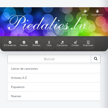
Idioma
Iniciar sesion
El Comienzo
Noticias
Recetas
Citas
Canciones
Chistes
Empresas
Letras de canciones
Artistas A-Z
Populares
Nuevas