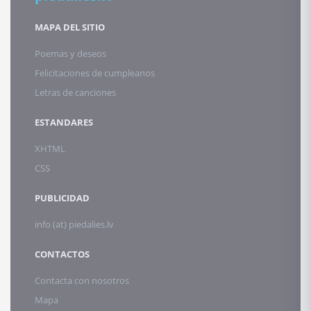
MAPA DEL SITIO
Poemas y deseos
Felicitaciones de cumpleanos
Letras de canciones
ESTANDARES
XHTML
CSS
PUBLICIDAD
info (at) piedalies.lv
CONTACTOS
Contacta con nosotros
Mapa