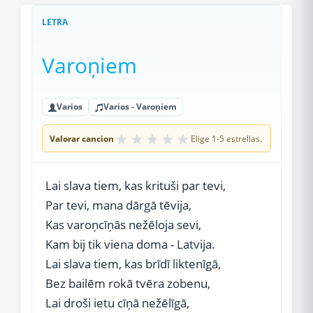
LETRA
Varoņiem
Varios
Varios - Varoņiem
★
★
★
★
★
Valorar cancion
Elige 1-5 estrellas.
Lai slava tiem, kas krituši par tevi,
Par tevi, mana dārgā tēvija,
Kas varoņcīņās nežēloja sevi,
Kam bij tik viena doma - Latvija.
Lai slava tiem, kas brīdī liktenīgā,
Bez bailēm rokā tvēra zobenu,
Lai droši ietu cīņā nežēlīgā,