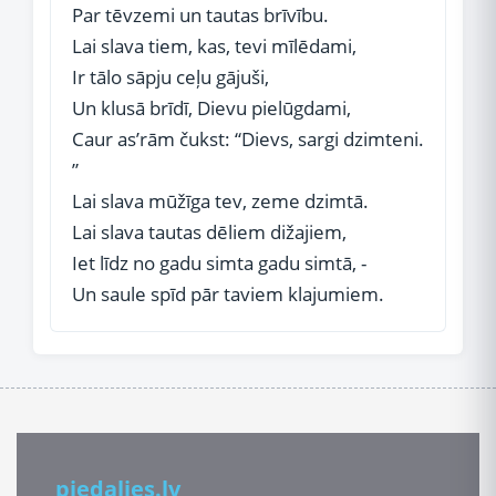
Par tēvzemi un tautas brīvību.
Lai slava tiem, kas, tevi mīlēdami,
Ir tālo sāpju ceļu gājuši,
Un klusā brīdī, Dievu pielūgdami,
Caur as’rām čukst: “Dievs, sargi dzimteni.
”
Lai slava mūžīga tev, zeme dzimtā.
Lai slava tautas dēliem dižajiem,
Iet līdz no gadu simta gadu simtā, -
Un saule spīd pār taviem klajumiem.
piedalies.lv