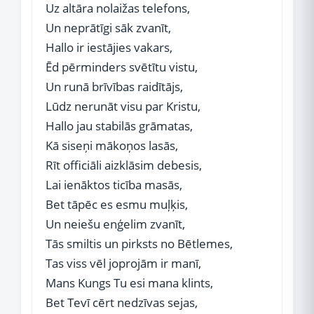
Uz altāra nolaižas telefons,
Un neprātīgi sāk zvanīt,
Hallo ir iestājies vakars,
Ēd pērminders svētītu vistu,
Un runā brīvības raidītājs,
Lūdz nerunāt visu par Kristu,
Hallo jau stabilās grāmatas,
Kā siseņi mākoņos lasās,
Rīt officiāli aizklāsim debesis,
Lai ienāktos ticība masās,
Bet tāpēc es esmu muļķis,
Un neiešu enģelim zvanīt,
Tās smiltis un pirksts no Bētlemes,
Tas viss vēl joprojām ir manī,
Mans Kungs Tu esi mana klints,
Bet Tevī cērt nedzīvas sejas,