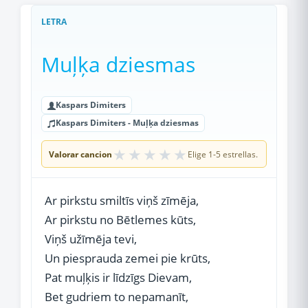
LETRA
Muļķa dziesmas
Kaspars Dimiters
Kaspars Dimiters - Muļķa dziesmas
★
★
★
★
★
Valorar cancion
Elige 1-5 estrellas.
Ar pirkstu smiltīs viņš zīmēja,
Ar pirkstu no Bētlemes kūts,
Viņš užīmēja tevi,
Un piesprauda zemei pie krūts,
Pat muļķis ir līdzīgs Dievam,
Bet gudriem to nepamanīt,