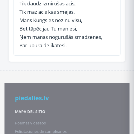
Tik daudz izmirušas acis,
Tik maz acis kas smejas,
Mans Kungs es nezinu visu,
Bet tāpēc jau Tu man esi,
Ņem manas nogurušās smadzenes,
Par upura delikatesi.
piedalies.lv
MAPA DEL SITIO
Poemas y deseos
Felicitaciones de cumpleanos