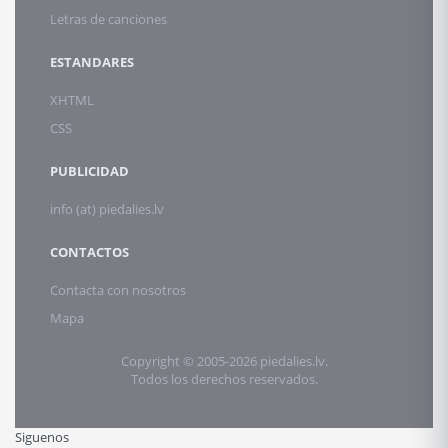
Letras de canciones
ESTANDARES
XHTML
CSS
PUBLICIDAD
info (at) piedalies.lv
CONTACTOS
Contacta con nosotros
Mapa
Copyright © 2005-2026 piedalies.lv.
Todos los derechos reservados.
Siguenos