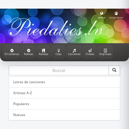
Idioma
Iniciar sesion
El Comienzo
Noticias
Recetas
Citas
Canciones
Chistes
Empresas
Letras de canciones
Artistas A-Z
Populares
Nuevas