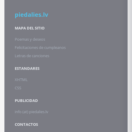
piedalies.lv
MAPA DEL SITIO
Poemas y deseos
Felicitaciones de cumpleanos
Letras de canciones
ESTANDARES
XHTML
CSS
PUBLICIDAD
info (at) piedalies.lv
CONTACTOS