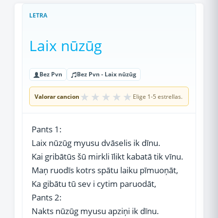
LETRA
Laix nūzūg
Bez Pvn
Bez Pvn - Laix nūzūg
★
★
★
★
★
Valorar cancion
Elige 1-5 estrellas.
Pants 1:
Laix nūzūg myusu dvāselis ik dīnu.
Kai gribātūs šū mirkli īlikt kabatā tik vīnu.
Maņ ruodīs kotrs spātu laiku pīmuoņāt,
Ka gibātu tū sev i cytim paruodāt,
Pants 2:
Nakts nūzūg myusu apziņi ik dīnu.