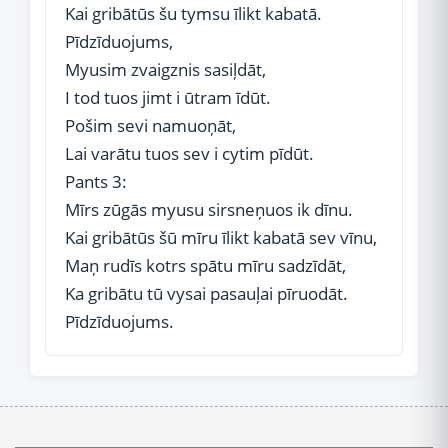
Kai gribātūs šu tymsu īlikt kabatā.
Pīdzīduojums,
Myusim zvaigznis sasiļdāt,
I tod tuos jimt i ūtram īdūt.
Pošim sevi namuoņāt,
Lai varātu tuos sev i cytim pīdūt.
Pants 3:
Mīrs zūgās myusu sirsneņuos ik dīnu.
Kai gribātūs šū mīru īlikt kabatā sev vīnu,
Maņ rudīs kotrs spātu mīru sadzīdāt,
Ka gribātu tū vysai pasauļai pīruodāt.
Pīdzīduojums.