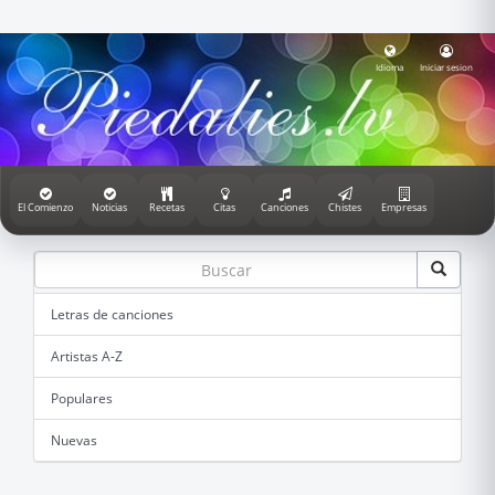
Idioma
Iniciar sesion
El Comienzo
Noticias
Recetas
Citas
Canciones
Chistes
Empresas
Letras de canciones
Artistas A-Z
Populares
Nuevas