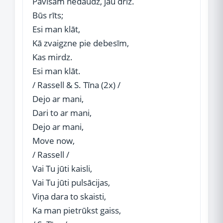
Pavisam nedaudz, jau drīz.
Būs rīts;
Esi man klāt,
Kā zvaigzne pie debesīm,
Kas mirdz.
Esi man klāt.
/ Rassell & S. Tīna (2x) /
Dejo ar mani,
Dari to ar mani,
Dejo ar mani,
Move now,
/ Rassell /
Vai Tu jūti kaisli,
Vai Tu jūti pulsācijas,
Viņa dara to skaisti,
Ka man pietrūkst gaiss,