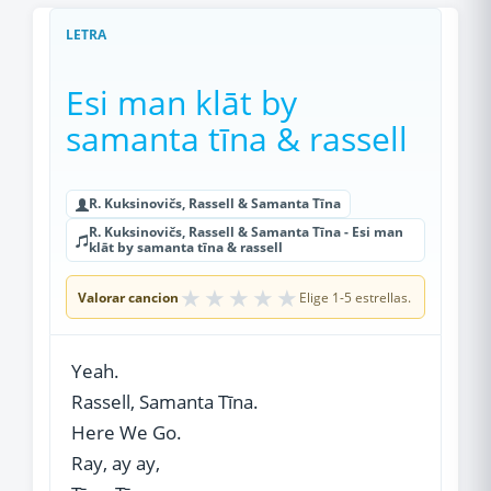
LETRA
Esi man klāt by
samanta tīna & rassell
R. Kuksinovičs, Rassell & Samanta Tīna
R. Kuksinovičs, Rassell & Samanta Tīna - Esi man
klāt by samanta tīna & rassell
★
★
★
★
★
Valorar cancion
Elige 1-5 estrellas.
Yeah.
Rassell, Samanta Tīna.
Here We Go.
Ray, ay ay,