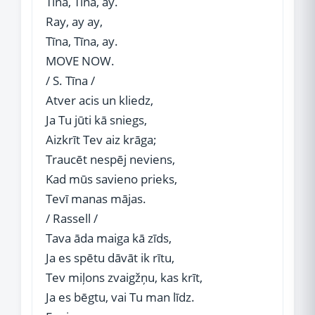
Tīna, Tīna, ay.
Ray, ay ay,
Tīna, Tīna, ay.
MOVE NOW.
/ S. Tīna /
Atver acis un kliedz,
Ja Tu jūti kā sniegs,
Aizkrīt Tev aiz krāga;
Traucēt nespēj neviens,
Kad mūs savieno prieks,
Tevī manas mājas.
/ Rassell /
Tava āda maiga kā zīds,
Ja es spētu dāvāt ik rītu,
Tev miļons zvaigžņu, kas krīt,
Ja es bēgtu, vai Tu man līdz.