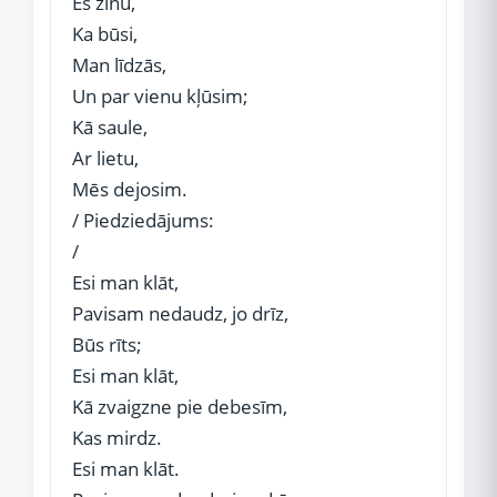
Es zinu,
Ka būsi,
Man līdzās,
Un par vienu kļūsim;
Kā saule,
Ar lietu,
Mēs dejosim.
/ Piedziedājums:
/
Esi man klāt,
Pavisam nedaudz, jo drīz,
Būs rīts;
Esi man klāt,
Kā zvaigzne pie debesīm,
Kas mirdz.
Esi man klāt.