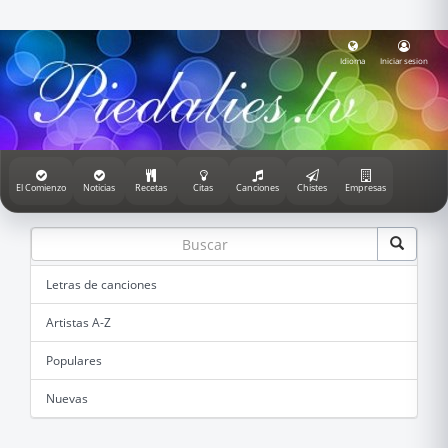
Idioma
Iniciar sesion
El Comienzo
Noticias
Recetas
Citas
Canciones
Chistes
Empresas
Letras de canciones
Artistas A-Z
Populares
Nuevas