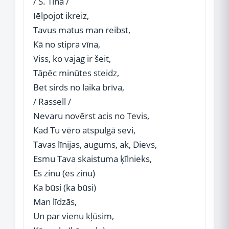
/ S. Tīna /
Iēlpojot ikreiz,
Tavus matus man reibst,
Kā no stipra vīna,
Viss, ko vajag ir šeit,
Tāpēc minūtes steidz,
Bet sirds no laika brīva,
/ Rassell /
Nevaru novērst acis no Tevis,
Kad Tu vēro atspulgā sevi,
Tavas līnijas, augums, ak, Dievs,
Esmu Tava skaistuma ķīlnieks,
Es zinu (es zinu)
Ka būsi (ka būsi)
Man līdzās,
Un par vienu kļūsim,