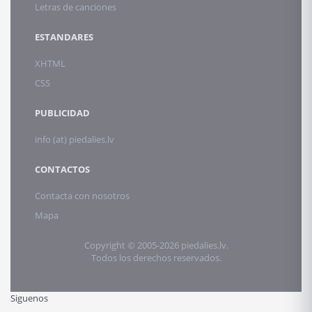
Letras de canciones
ESTANDARES
XHTML
CSS
PUBLICIDAD
info (at) piedalies.lv
CONTACTOS
Contacta con nosotros
Mapa
Copyright © 2005-2026 piedalies.lv.
Todos los derechos reservados.
Siguenos