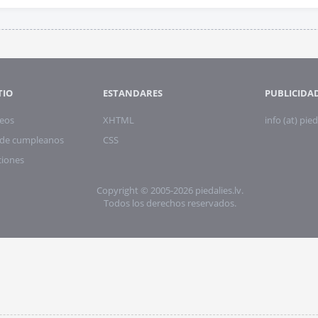
TIO
ESTANDARES
PUBLICIDA
eos
XHTML
info (at) pied
s de cumpleanos
CSS
ciones
Copyright © 2005-2026 piedalies.lv.
Todos los derechos reservados.