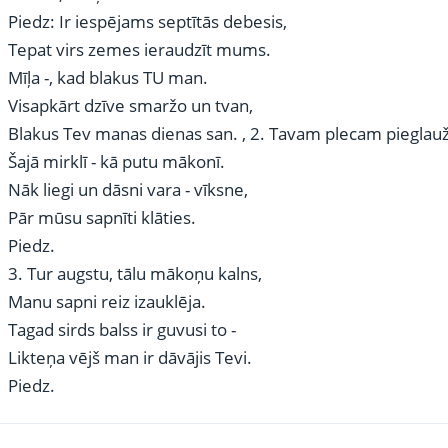
Piedz: Ir iespējams septītās debesis,
Tepat virs zemes ieraudzīt mums.
Mīļa -, kad blakus TU man.
Visapkārt dzīve smaržo un tvan,
Blakus Tev manas dienas san. , 2. Tavam plecam pieglaužo
Šajā mirklī - kā putu mākonī.
Nāk liegi un dāsni vara - vīksne,
Pār mūsu sapnīti klāties.
Piedz.
3. Tur augstu, tālu mākoņu kalns,
Manu sapni reiz izauklēja.
Tagad sirds balss ir guvusi to -
Likteņa vējš man ir dāvājis Tevi.
Piedz.