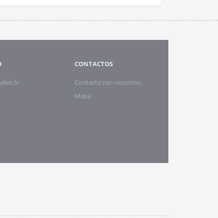
D
CONTACTOS
alies.lv
Contacta con nosotros
Mapa