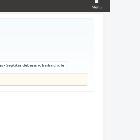
Menu
s - Septītās debesis v. baiba cīrule