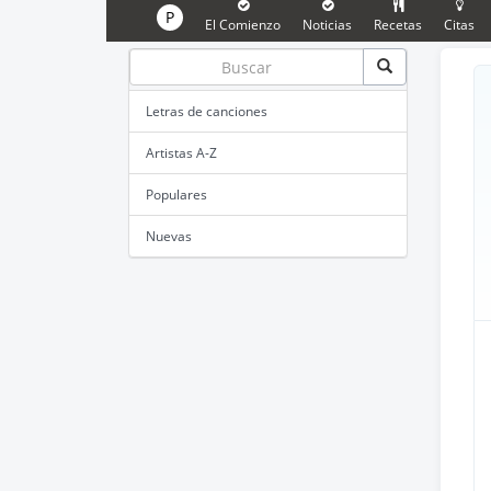
P
El Comienzo
Noticias
Recetas
Citas
Letras de canciones
Artistas A-Z
Populares
Nuevas