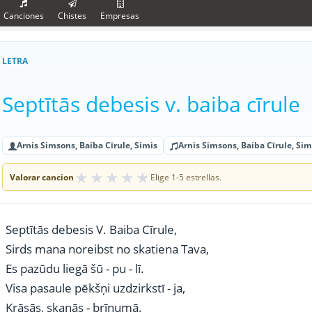
Canciones
Chistes
Empresas
LETRA
Septītās debesis v. baiba cīrule
Arnis Simsons, Baiba Cīrule, Simis
Arnis Simsons, Baiba Cīrule, Simi
★
★
★
★
★
Valorar cancion
Elige 1-5 estrellas.
Septītās debesis V. Baiba Cīrule,
Sirds mana noreibst no skatiena Tava,
Es pazūdu liegā šū - pu - lī.
Visa pasaule pēkšņi uzdzirkstī - ja,
Krāsās, skaņās - brīnumā.