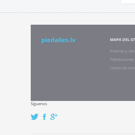
piedalies.lv
MAPA DEL SI
Poemas y des
Felicitacione
Letras de can
Siguenos