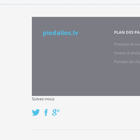
piedalies.lv
PLAN DES PA
Poemes et vo
Voeux d anniv
Paroles de c
Suivez-nous