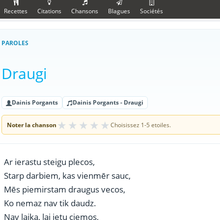
Recettes
Citations
Chansons
Blagues
Sociétés
PAROLES
Draugi
Dainis Porgants
Dainis Porgants - Draugi
★
★
★
★
★
Noter la chanson
Choisissez 1-5 etoiles.
Ar ierastu steigu plecos,
Starp darbiem, kas vienmēr sauc,
Mēs piemirstam draugus vecos,
Ko nemaz nav tik daudz.
Nav laika, lai ietu ciemos,