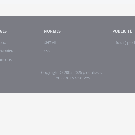
GES
NORMES
PUBLICITÉ
eux
XHTML
info (at) pied
ersaire
CSS
hansons
Copyright © 2005-2026 piedalies.lv.
Tous droits reserves.