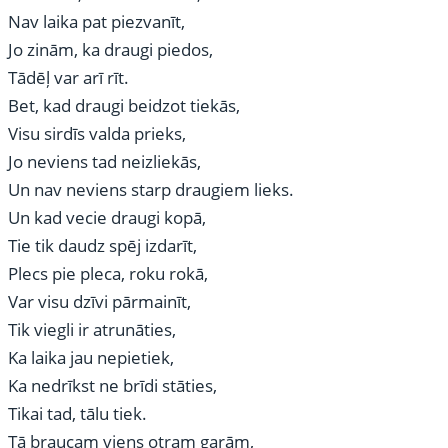
Nav laika pat piezvanīt,
Jo zinām, ka draugi piedos,
Tādēļ var arī rīt.
Bet, kad draugi beidzot tiekās,
Visu sirdīs valda prieks,
Jo neviens tad neizliekās,
Un nav neviens starp draugiem lieks.
Un kad vecie draugi kopā,
Tie tik daudz spēj izdarīt,
Plecs pie pleca, roku rokā,
Var visu dzīvi pārmainīt,
Tik viegli ir atrunāties,
Ka laika jau nepietiek,
Ka nedrīkst ne brīdi stāties,
Tikai tad, tālu tiek.
Tā braucam viens otram garām,