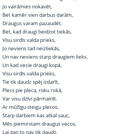
Jo vairāmies nokavēt,
Bet kamēr vien darbus darām,
Draugus varam pazaudēt.
Bet, kad draugi beidzot tiekās,
Visu sirdīs valda prieks,
Jo neviens tad neizliekās,
Un nav neviens starp draugiem lieks.
Un kad vecie draugi kopā,
Visu sirdīs valda prieks,
Tie tik daudz spēj izdarīt,
Plecs pie pleca, roku rokā,
Var visu dzīvi pārmainīt.
Ar mūžīgu steigu plecos,
Starp darbiem kas atkal sauc,
Mēs piemirstam draugus vecos,
Lai gan to nav tik daudz.