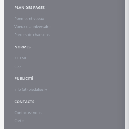
PLAN DES PAGES
Poemes et voeux
Voeux d anniversaire
Paroles de chansons
NORMES
XHTML
CSS
PUBLICITÉ
info (at) piedalies.lv
CONTACTS
Contactez-nous
Carte