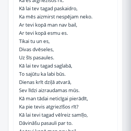
Ka es atgriezīšos rīt.
Kā lai tev tagad paskaidro,
Ka mēs aizmirst nespējam neko.
Ar tevi kopā man nav bail,
Ar tevi kopā esmu es.
Tikai tu un es,
Divas dvēseles,
Uz šīs pasaules.
Kā lai tev tagad saglabā,
To sajūtu ka labi būs.
Dienas krīt dziļā atvarā,
Sev līdzi aizraudamas mūs.
Kā man tādai neticīgai pierādīt,
Ka pie tevis atgriezīšos rīt?
Kā lai tevi tagad vēlreiz samīļo,
Dāvināšu pasauli par to.