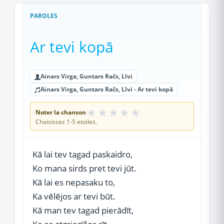
PAROLES
Ar tevi kopā
Ainars Virga, Guntars Račs, Līvi
Ainars Virga, Guntars Račs, Līvi - Ar tevi kopā
★
★
★
★
★
Noter la chanson
Choisissez 1-5 etoiles.
Kā lai tev tagad paskaidro,
Ko mana sirds pret tevi jūt.
Kā lai es nepasaku to,
Ka vēlējos ar tevi būt.
Kā man tev tagad pierādīt,