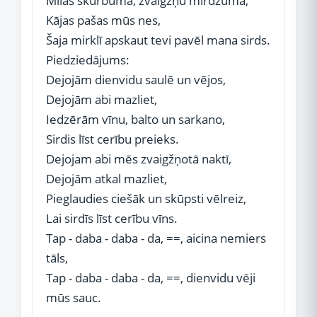
Mīlas skurbumā, zvaigžņu mirdzumā,
Kājas pašas mūs nes,
Šaja mirklī apskaut tevi pavēl mana sirds.
Piedziedājums:
Dejojām dienvidu saulē un vējos,
Dejojām abi mazliet,
Iedzērām vīnu, balto un sarkano,
Sirdis līst cerību preieks.
Dejojam abi mēs zvaigžņotā naktī,
Dejojām atkal mazliet,
Pieglaudies ciešāk un skūpsti vēlreiz,
Lai sirdīs līst cerību vīns.
Tap - daba - daba - da, ==, aicina nemiers
tāls,
Tap - daba - daba - da, ==, dienvidu vēji
mūs sauc.