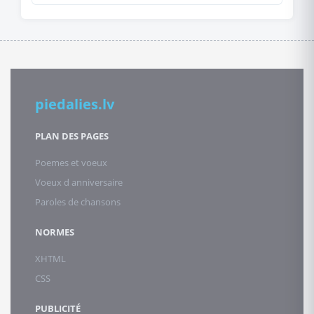
piedalies.lv
PLAN DES PAGES
Poemes et voeux
Voeux d anniversaire
Paroles de chansons
NORMES
XHTML
CSS
PUBLICITÉ