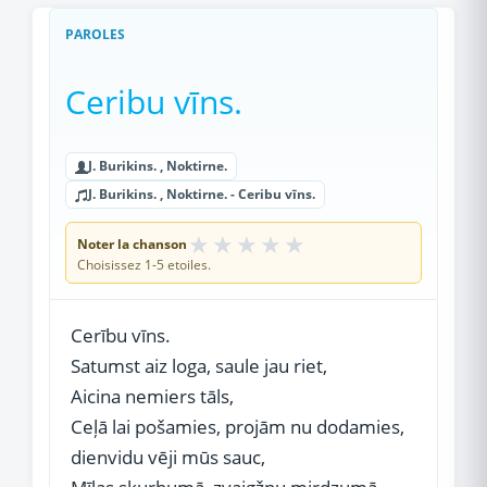
PAROLES
Ceribu vīns.
J. Burikins. , Noktirne.
J. Burikins. , Noktirne. - Ceribu vīns.
★
★
★
★
★
Noter la chanson
Choisissez 1-5 etoiles.
Cerību vīns.
Satumst aiz loga, saule jau riet,
Aicina nemiers tāls,
Ceļā lai pošamies, projām nu dodamies,
dienvidu vēji mūs sauc,