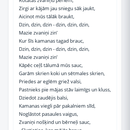
Rotātas zvaniņu pērlēm,
Zirgi ar kājām jau sniegu sāk jaukt,
Aicinot mūs tālāk braukt,
Dzin, dzin, dzin - dzin, dzin, dzin,
Mazie zvaniņi zin’
Kur šīs kamanas tagad brauc,
Dzin, dzin, dzin - dzin, dzin, dzin,
Mazie zvaniņi zin’
Kāpēc ceļš tālumā mūs sauc,
Garām skrien koki un sētmales skrien,
Priedes ar eglēm griež valsi,
Pastnieks pie mājas stāv laimīgs un kluss,
Dziedot zaudējis balsi,
Kamanas viegli pār pakalniem slīd,
Noglāstot pasaules vaigus,
Zvaniņi nošķind un bērneļi sauc,