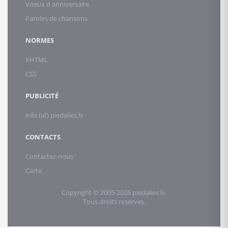
Voeux d anniversaire
Paroles de chansons
NORMES
XHTML
CSS
PUBLICITÉ
info (at) piedalies.lv
CONTACTS
Contactez-nous
Carte
Copyright © 2005-2026 piedalies.lv.
Tous droits reserves.