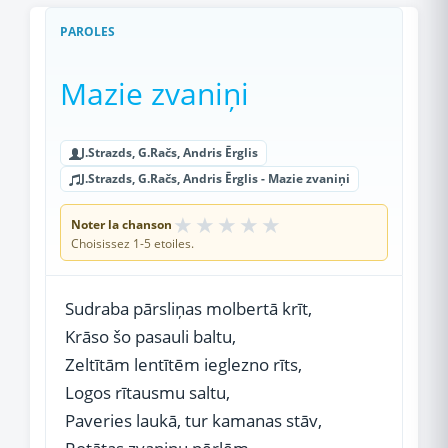
PAROLES
Mazie zvaniņi
J.Strazds, G.Račs, Andris Ērglis
J.Strazds, G.Račs, Andris Ērglis - Mazie zvaniņi
★
★
★
★
★
Noter la chanson
Choisissez 1-5 etoiles.
Sudraba pārsliņas molbertā krīt,
Krāso šo pasauli baltu,
Zeltītām lentītēm ieglezno rīts,
Logos rītausmu saltu,
Paveries laukā, tur kamanas stāv,