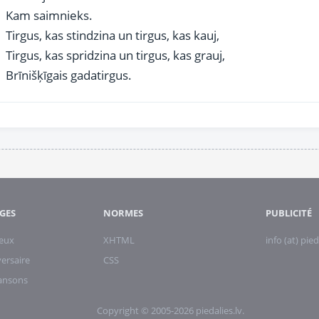
Kam saimnieks.
Tirgus, kas stindzina un tirgus, kas kauj,
Tirgus, kas spridzina un tirgus, kas grauj,
Brīnišķīgais gadatirgus.
GES
NORMES
PUBLICITÉ
eux
XHTML
info (at) pied
ersaire
CSS
hansons
Copyright © 2005-2026 piedalies.lv.