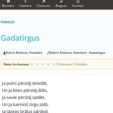
Recettes
Citations
Chansons
Blagues
Sociétés
PAROLES
Gadatirgus
Kalvis Kluburs, Standart
Kalvis Kluburs, Standart - Gadatirgus
★
★
★
★
★
Noter la chanson
Choisissez 1-5 etoiles.
Ja putni pārstāj dziedāt,
Un ja bites pārstāj dūkt,
Ja saule pārstāj spīdēt,
Un ja kaimiņš zirgu jūdz,
Ja Jāzeps brāļus pārdod,