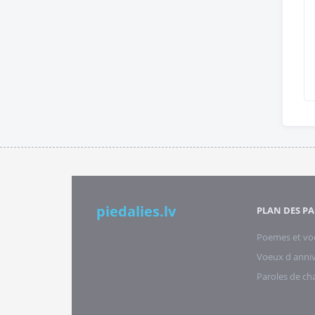
piedalies.lv
PLAN DES PA
Poemes et vo
Voeux d anniv
Paroles de c