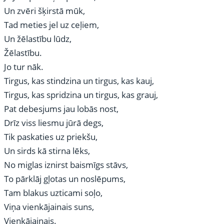
Un zvēri šķirstā mūk,
Tad meties jel uz ceļiem,
Un žēlastību lūdz,
Žēlastību.
Jo tur nāk.
Tirgus, kas stindzina un tirgus, kas kauj,
Tirgus, kas spridzina un tirgus, kas grauj,
Pat debesjums jau lobās nost,
Drīz viss liesmu jūrā degs,
Tik paskaties uz priekšu,
Un sirds kā stirna lēks,
No miglas iznirst baismīgs stāvs,
To pārklāj gļotas un noslēpums,
Tam blakus uzticami soļo,
Viņa vienkājainais suns,
Vienkājainais.