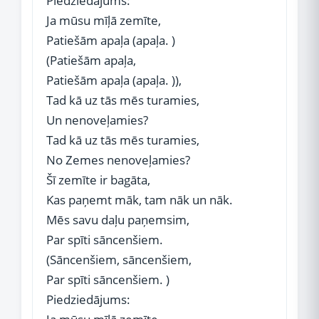
Piedziedājums:
Ja mūsu mīļā zemīte,
Patiešām apaļa (apaļa. )
(Patiešām apaļa,
Patiešām apaļa (apaļa. )),
Tad kā uz tās mēs turamies,
Un nenoveļamies?
Tad kā uz tās mēs turamies,
No Zemes nenoveļamies?
Šī zemīte ir bagāta,
Kas paņemt māk, tam nāk un nāk.
Mēs savu daļu paņemsim,
Par spīti sāncenšiem.
(Sāncenšiem, sāncenšiem,
Par spīti sāncenšiem. )
Piedziedājums: