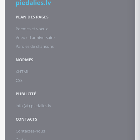
piedalies.lv
PLAN DES PAGES
Poemes et voeux
Voeux d anniversaire
Paroles de chansons
NORMES
XHTML
CSS
PUBLICITÉ
info (at) piedalies.lv
CONTACTS
Contactez-nous
Carte