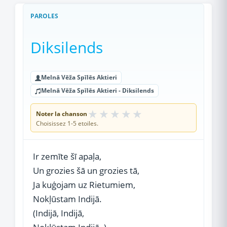
PAROLES
Diksilends
Melnā Vēža Spīlēs Aktieri
Melnā Vēža Spīlēs Aktieri - Diksilends
★
★
★
★
★
Noter la chanson
Choisissez 1-5 etoiles.
Ir zemīte šī apaļa,
Un grozies šā un grozies tā,
Ja kuģojam uz Rietumiem,
Nokļūstam Indijā.
(Indijā, Indijā,