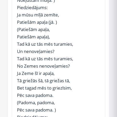
Nokļūstam Indijā. )
Piedziedājums:
Ja mūsu mīļā zemīte,
Patiešām apaļa (jā. )
(Patiešām apaļa,
Patiešām apaļa),
Tad kā uz tās mēs turamies,
Un nenoveļamies?
Tad kā uz tās mēs turamies,
No Zemes nenoveļamies?
Ja Zeme šī ir apaļa,
Tā griežās šā, tā griežas tā,
Bet tagad mēs to griezīsim,
Pēc sava padoma.
(Padoma, padoma,
Pēc sava padoma. )