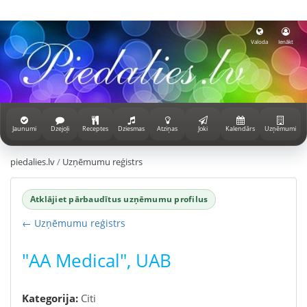
Valoda
Ienākt
Jaunumi
Dzejoļi
Receptes
Dziesmas
Atziņas
Joki
Kalendārs
Uzņēmumi
piedalies.lv
/
Uzņēmumu reģistrs
Atklājiet pārbaudītus uzņēmumu profilus
← Uzņēmumu reģistrs
"AA Medical", UAB
Kategorija:
Citi