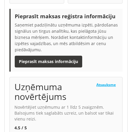
Pieprasīt maksas reģistra informāciju
Saņemiet padziļinātu uzņēmuma izpēti, pārdošanas
signālus un tirgus analītiku, kas pielāgota jūsu
biznesa mērķiem. Norādiet kontaktinformāciju un
izpētes vajadzības, un mēs atbildēsim ar cenu
piedāvājumu.
Pieprasīt maksas informāciju
Uzņēmuma
Atsauksme
novērtējums
Novērtējiet uzņēmumu ar 1 līdz 5 zvaigznēm.
Balsojums tiek saglabāts uzreiz, un balsot var tikai
vienu reizi.
4.5 / 5