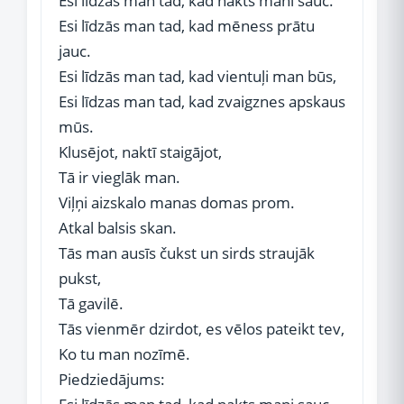
Esi līdzās man tad, kad nakts mani sauc.
Esi līdzās man tad, kad mēness prātu
jauc.
Esi līdzās man tad, kad vientuļi man būs,
Esi līdzas man tad, kad zvaigznes apskaus
mūs.
Klusējot, naktī staigājot,
Tā ir vieglāk man.
Viļņi aizskalo manas domas prom.
Atkal balsis skan.
Tās man ausīs čukst un sirds straujāk
pukst,
Tā gavilē.
Tās vienmēr dzirdot, es vēlos pateikt tev,
Ko tu man nozīmē.
Piedziedājums: