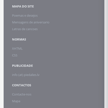
MAPA DO SITE
Poemas e desejos
Mensagens de aniversario
Letras de cancoes
NORMAS
XHTML
CSS
PUBLICIDADE
info (at) piedalies.lv
CONTACTOS
Contacte-nos
Mapa