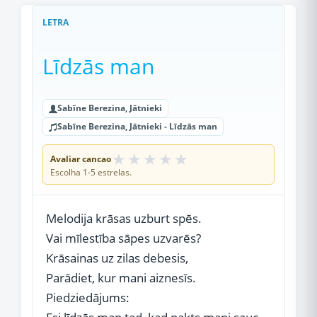
LETRA
Līdzās man
Sabīne Berezina, Jātnieki
Sabīne Berezina, Jātnieki - Līdzās man
★
★
★
★
★
Avaliar cancao
Escolha 1-5 estrelas.
Melodija krāsas uzburt spēs.
Vai mīlestība sāpes uzvarēs?
Krāsainas uz zilas debesis,
Parādiet, kur mani aiznesīs.
Piedziedājums: