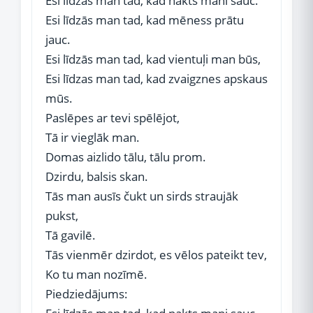
Esi līdzās man tad, kad nakts mani sauc.
Esi līdzās man tad, kad mēness prātu
jauc.
Esi līdzās man tad, kad vientuļi man būs,
Esi līdzas man tad, kad zvaigznes apskaus
mūs.
Paslēpes ar tevi spēlējot,
Tā ir vieglāk man.
Domas aizlido tālu, tālu prom.
Dzirdu, balsis skan.
Tās man ausīs čukt un sirds straujāk
pukst,
Tā gavilē.
Tās vienmēr dzirdot, es vēlos pateikt tev,
Ko tu man nozīmē.
Piedziedājums: