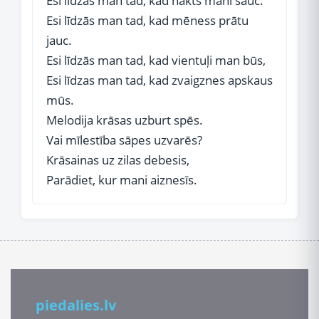
Esi līdzās man tad, kad nakts mani sauc.
Esi līdzās man tad, kad mēness prātu
jauc.
Esi līdzās man tad, kad vientuļi man būs,
Esi līdzas man tad, kad zvaigznes apskaus
mūs.
Melodija krāsas uzburt spēs.
Vai mīlestība sāpes uzvarēs?
Krāsainas uz zilas debesis,
Parādiet, kur mani aiznesīs.
piedalies.lv