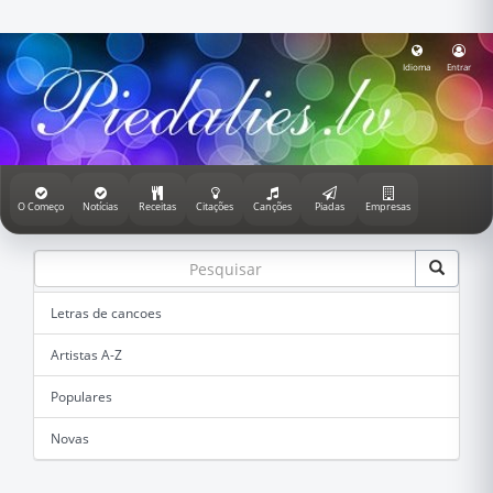
Idioma
Entrar
O Começo
Notícias
Receitas
Citações
Canções
Piadas
Empresas
Letras de cancoes
Artistas A-Z
Populares
Novas