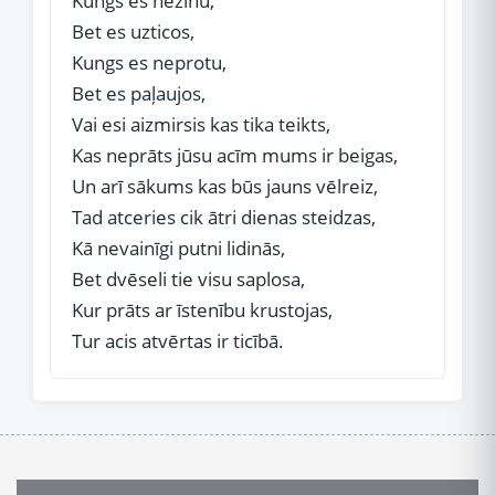
Kungs es nezinu,
Bet es uzticos,
Kungs es neprotu,
Bet es paļaujos,
Vai esi aizmirsis kas tika teikts,
Kas neprāts jūsu acīm mums ir beigas,
Un arī sākums kas būs jauns vēlreiz,
Tad atceries cik ātri dienas steidzas,
Kā nevainīgi putni lidinās,
Bet dvēseli tie visu saplosa,
Kur prāts ar īstenību krustojas,
Tur acis atvērtas ir ticībā.