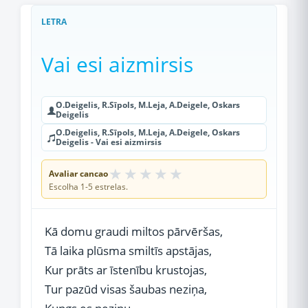
LETRA
Vai esi aizmirsis
O.Deigelis, R.Sīpols, M.Leja, A.Deigele, Oskars
Deigelis
O.Deigelis, R.Sīpols, M.Leja, A.Deigele, Oskars
Deigelis - Vai esi aizmirsis
★
★
★
★
★
Avaliar cancao
Escolha 1-5 estrelas.
Kā domu graudi miltos pārvēršas,
Tā laika plūsma smiltīs apstājas,
Kur prāts ar īstenību krustojas,
Tur pazūd visas šaubas neziņa,