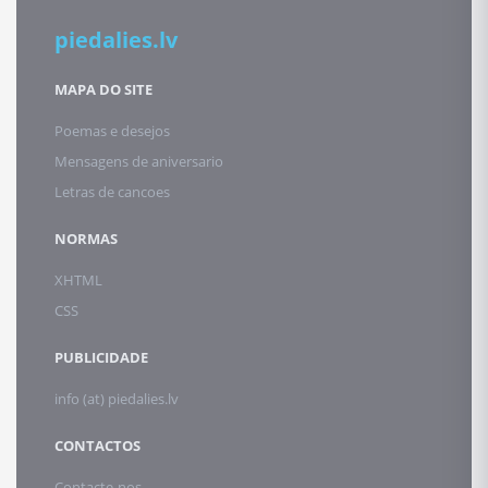
piedalies.lv
MAPA DO SITE
Poemas e desejos
Mensagens de aniversario
Letras de cancoes
NORMAS
XHTML
CSS
PUBLICIDADE
info (at) piedalies.lv
CONTACTOS
Contacte-nos