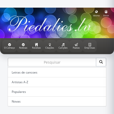
Idioma
Entrar
O Começo
Notícias
Receitas
Citações
Canções
Piadas
Empresas
Letras de cancoes
Artistas A-Z
Populares
Novas