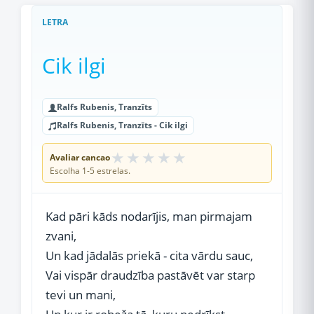
LETRA
Cik ilgi
Ralfs Rubenis, Tranzīts
Ralfs Rubenis, Tranzīts - Cik ilgi
★
★
★
★
★
Avaliar cancao
Escolha 1-5 estrelas.
Kad pāri kāds nodarījis, man pirmajam
zvani,
Un kad jādalās priekā - cita vārdu sauc,
Vai vispār draudzība pastāvēt var starp
tevi un mani,