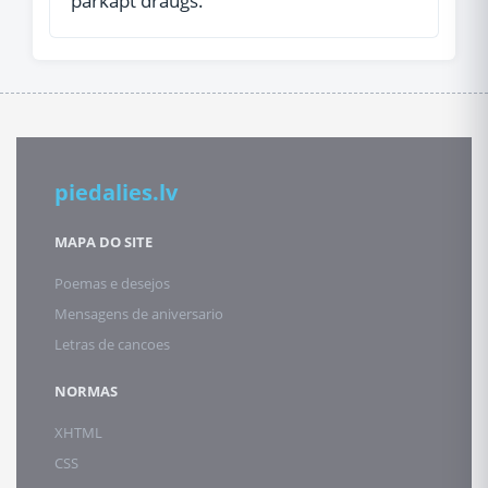
pārkāpt draugs.
piedalies.lv
MAPA DO SITE
Poemas e desejos
Mensagens de aniversario
Letras de cancoes
NORMAS
XHTML
CSS