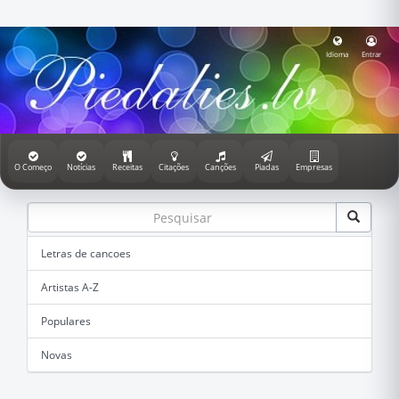
Idioma
Entrar
O Começo
Notícias
Receitas
Citações
Canções
Piadas
Empresas
Letras de cancoes
Artistas A-Z
Populares
Novas