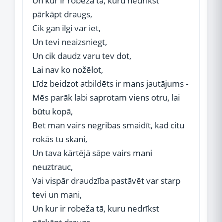
Un kur ir robeža tā, kuru nedrīkst
pārkāpt draugs,
Cik gan ilgi var iet,
Un tevi neaizsniegt,
Un cik daudz varu tev dot,
Lai nav ko nožēlot,
Līdz beidzot atbildēts ir mans jautājums -
Mēs parāk labi saprotam viens otru, lai
būtu kopā,
Bet man vairs negribas smaidīt, kad citu
rokās tu skani,
Un tava kārtējā sāpe vairs mani
neuztrauc,
Vai vispār draudzība pastāvēt var starp
tevi un mani,
Un kur ir robeža tā, kuru nedrīkst