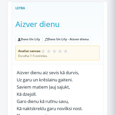
LETRA
Aizver dienu
Dons Un Lily
Dons Un Lily - Aizver dienu
★
★
★
★
★
Avaliar cancao
Escolha 1-5 estrelas.
Aizver dienu aiz sevis kā durvis,
Uz garu un krēslainu gaiteni.
Saviem matiem ļauj sajukt,
Kā dzejolī.
Garo dienu kā rutīnu savu,
Kā naktskreklu garu novilksi nost.