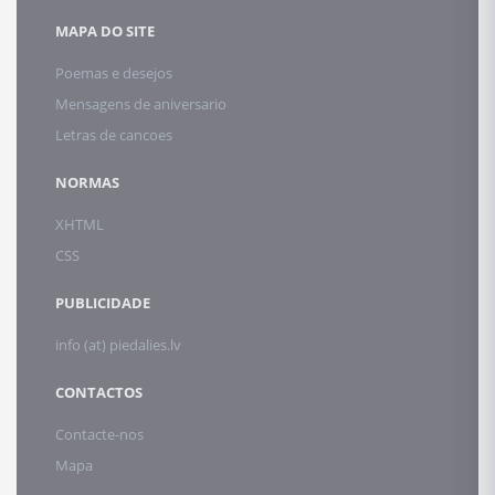
MAPA DO SITE
Poemas e desejos
Mensagens de aniversario
Letras de cancoes
NORMAS
XHTML
CSS
PUBLICIDADE
info (at) piedalies.lv
CONTACTOS
Contacte-nos
Mapa