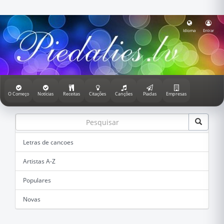
Idioma
Entrar
O Começo
Notícias
Receitas
Citações
Canções
Piadas
Empresas
Letras de cancoes
Artistas A-Z
Populares
Novas