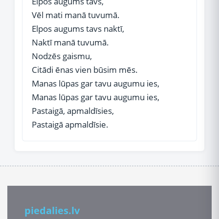
Elpos augums tavs,
Vēl mati manā tuvumā.
Elpos augums tavs naktī,
Naktī manā tuvumā.
Nodzēs gaismu,
Citādi ēnas vien būsim mēs.
Manas lūpas gar tavu augumu ies,
Manas lūpas gar tavu augumu ies,
Pastaigā, apmaldīsies,
Pastaigā apmaldīsie.
piedalies.lv