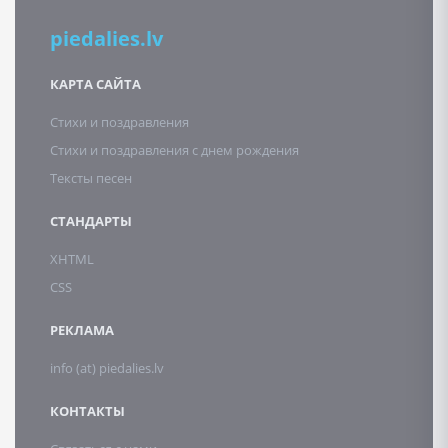
piedalies.lv
КАРТА САЙТА
Стихи и поздравления
Стихи и поздравления с днем рождения
Тексты песен
СТАНДАРТЫ
XHTML
CSS
РЕКЛАМА
info (at) piedalies.lv
КОНТАКТЫ