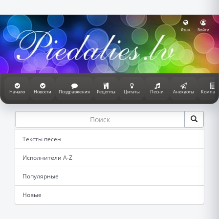
Язык
Войти
Начало
Новости
Поздравления
Рецепты
Цитаты
Песни
Анекдоты
Компан
Тексты песен
Исполнители A-Z
Популярные
Новые