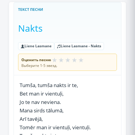
ТЕКСТ ПЕСНИ
Nakts
Liene Lasmane
Liene Lasmane - Nakts
★
★
★
★
★
Оценить песню
Выберите 1-5 звезд.
Tumša, tumša nakts ir te,
Bet man ir vientuļi,
Jo te nav neviena.
Mana sirds tālumā,
Arī tavējā,
Tomēr man ir vientuļi, vientuļi.