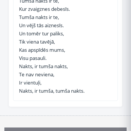
Tumša nakts ir te,
Kur zvaigznes debesīs.
Tumša nakts ir te,
Un vējš tās aiznesīs.
Un tomēr tur paliks,
Tik viena tavējā,
Kas apspīdēs mums,
Visu pasauli.
Nakts, ir tumša nakts,
Te nav neviena,
Ir vientuļi,
Nakts, ir tumša, tumša nakts.