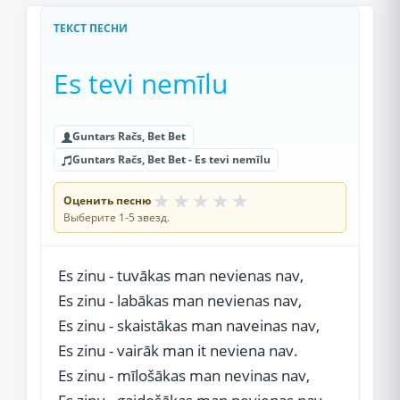
ТЕКСТ ПЕСНИ
Es tevi nemīlu
Guntars Račs, Bet Bet
Guntars Račs, Bet Bet - Es tevi nemīlu
★
★
★
★
★
Оценить песню
Выберите 1-5 звезд.
Es zinu - tuvākas man nevienas nav,
Es zinu - labākas man nevienas nav,
Es zinu - skaistākas man naveinas nav,
Es zinu - vairāk man it neviena nav.
Es zinu - mīlošākas man nevinas nav,