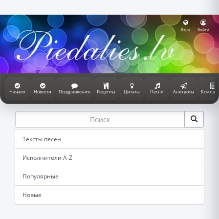
Язык
Войти
Начало
Новости
Поздравления
Рецепты
Цитаты
Песни
Анекдоты
Компан
Тексты песен
Исполнители A-Z
Популярные
Новые