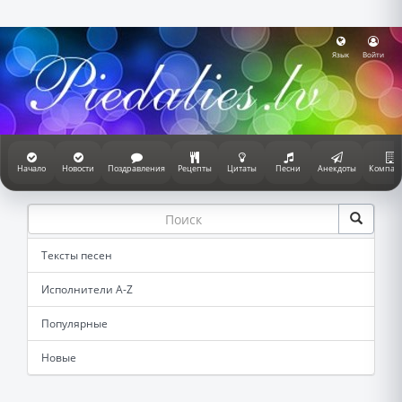
Язык
Войти
Начало
Новости
Поздравления
Рецепты
Цитаты
Песни
Анекдоты
Компан
Тексты песен
Исполнители A-Z
Популярные
Новые