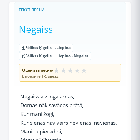
ТЕКСТ ПЕСНИ
Negaiss
Fēlikss Ķiģelis, I. Liepiņa
Fēlikss Ķiģelis, I. Liepiņa - Negaiss
★
★
★
★
★
Оценить песню
Выберите 1-5 звезд.
Negaiss aiz loga ārdās,
Domas nāk savādas prātā,
Kur mani žogi,
Kur sienas nav vairs nevienas, nevienas,
Mani tu pieradini,