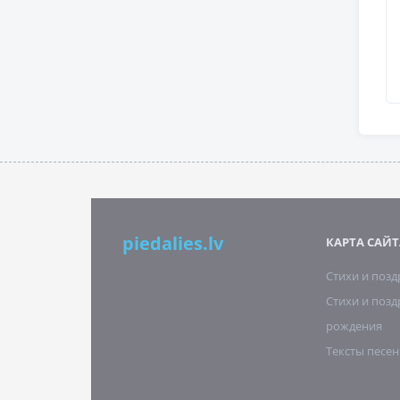
piedalies.lv
КАРТА САЙТ
Стихи и поз
Стихи и позд
рождения
Тексты песен