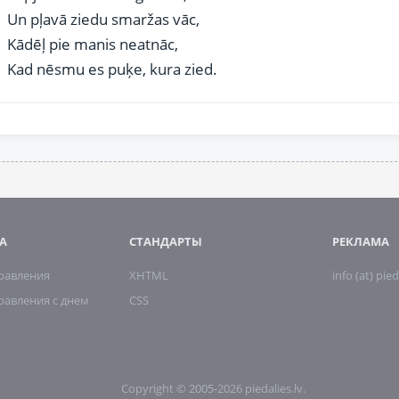
Un pļavā ziedu smaržas vāc,
Kādēļ pie manis neatnāc,
Kad nēsmu es puķe, kura zied.
А
СТАНДАРТЫ
РЕКЛАМА
дравления
XHTML
info (at) pied
равления с днем
CSS
Copyright © 2005-2026 piedalies.lv.