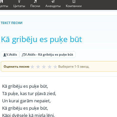
цепты
Цитаты
Песни
Анекдоты
Компании
ТЕКСТ ПЕСНИ
Kā gribēju es puķe būt
V.Atāls
V.Atāls - Kā gribēju es puķe būt
★
★
★
★
★
Оценить песню
Выберите 1-5 звезд.
Kā gribēju es puķe būt,
Tā puķe, kas tur pļavā zied,
Un kurai garām nepaiet,
Kā gribēju es puķe būt,
Kāpj dvēsele kā migla lēni,