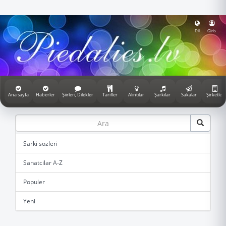
Dil
Giris
Ana sayfa
Haberler
Şiirleri, Dilekler
Tarifler
Alıntılar
Şarkılar
Sakalar
Şirketler
Sarki sozleri
Sanatcilar A-Z
Populer
Yeni