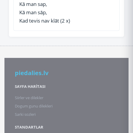
Kā man sap,
Kā man sāp,
Kad tevis nav klāt (2 x)
piedalies.lv
SAYFA HARİTASI
Siirler ve dilekler
Dogum gunu dilekleri
Sarki sozleri
STANDARTLAR