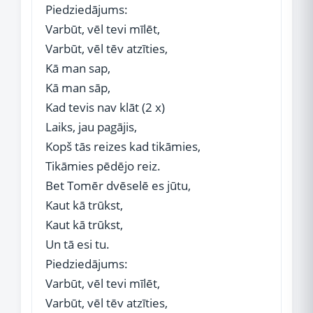
Piedziedājums:
Varbūt, vēl tevi mīlēt,
Varbūt, vēl tēv atzīties,
Kā man sap,
Kā man sāp,
Kad tevis nav klāt (2 x)
Laiks, jau pagājis,
Kopš tās reizes kad tikāmies,
Tikāmies pēdējo reiz.
Bet Tomēr dvēselē es jūtu,
Kaut kā trūkst,
Kaut kā trūkst,
Un tā esi tu.
Piedziedājums:
Varbūt, vēl tevi mīlēt,
Varbūt, vēl tēv atzīties,