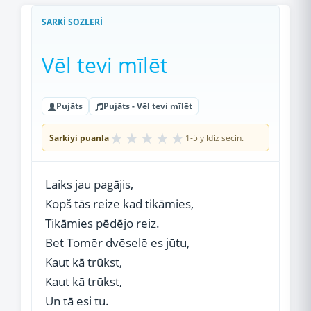
SARKI SOZLERI
Vēl tevi mīlēt
Pujāts
Pujāts - Vēl tevi mīlēt
★
★
★
★
★
Sarkiyi puanla
1-5 yildiz secin.
Laiks jau pagājis,
Kopš tās reize kad tikāmies,
Tikāmies pēdējo reiz.
Bet Tomēr dvēselē es jūtu,
Kaut kā trūkst,
Kaut kā trūkst,
Un tā esi tu.