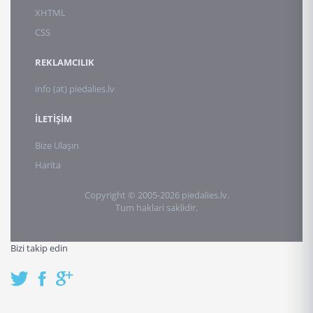
XHTML
CSS
REKLAMCILIK
info (at) piedalies.lv
İLETİŞİM
Bize Ulaşın
Harita
Copyright © 2005-2026 piedalies.lv.
Tum haklari saklidir.
Bizi takip edin