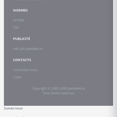
NORMES
XHTML
CSS
PUBLICITÉ
info (at) piedalies.lv
CONTACTS
Contactez-nous
Carte
Copyright © 2005-2026 piedalies.lv.
Tous droits reserves.
Suivez-nous