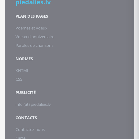
piedalies.lv
PLAN DES PAGES
Poemes et voeux
Voeux d anniversaire
Paroles de chansons
NORMES
XHTML
CSS
PUBLICITÉ
info (at) piedalies.lv
CONTACTS
Contactez-nous
Carte