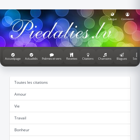
Langue
Connexion
Accueilpage
Actualités
Poèmes et vers
Recettes
Citations
Chansons
Blagues
Socié
Toutes les citations
Amour
Vie
Travail
Bonheur