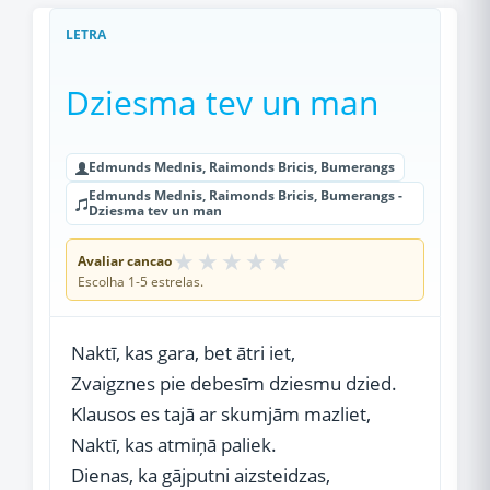
LETRA
Dziesma tev un man
Edmunds Mednis, Raimonds Bricis, Bumerangs
Edmunds Mednis, Raimonds Bricis, Bumerangs -
Dziesma tev un man
★
★
★
★
★
Avaliar cancao
Escolha 1-5 estrelas.
Naktī, kas gara, bet ātri iet,
Zvaigznes pie debesīm dziesmu dzied.
Klausos es tajā ar skumjām mazliet,
Naktī, kas atmiņā paliek.
Dienas, ka gājputni aizsteidzas,