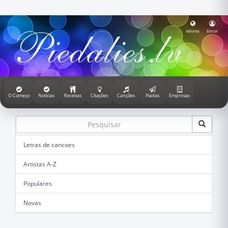
Idioma
Entrar
O Começo
Notícias
Receitas
Citações
Canções
Piadas
Empresas
Letras de cancoes
Artistas A-Z
Populares
Novas