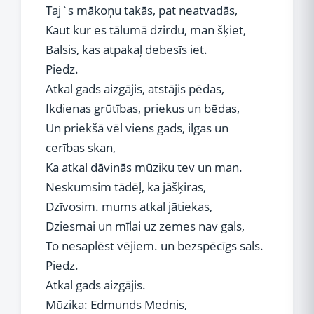
Taj`s mākoņu takās, pat neatvadās,
Kaut kur es tālumā dzirdu, man šķiet,
Balsis, kas atpakaļ debesīs iet.
Piedz.
Atkal gads aizgājis, atstājis pēdas,
Ikdienas grūtības, priekus un bēdas,
Un priekšā vēl viens gads, ilgas un
cerības skan,
Ka atkal dāvinās mūziku tev un man.
Neskumsim tādēļ, ka jāšķiras,
Dzīvosim. mums atkal jātiekas,
Dziesmai un mīlai uz zemes nav gals,
To nesaplēst vējiem. un bezspēcīgs sals.
Piedz.
Atkal gads aizgājis.
Mūzika: Edmunds Mednis,