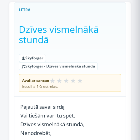
LETRA
Dzīves vismelnākā
stundā
Skyforger
Skyforger - Dzīves vismelnākā stundā
★
★
★
★
★
Avaliar cancao
Escolha 1-5 estrelas.
Pajautā savai sirdij,
Vai tiešām vari tu spēt,
Dzīves vismelnākā stundā,
Nenodrebēt,