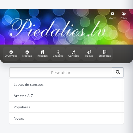
Idioma
Entrar
O Começo
Notícias
Receitas
Citações
Canções
Piadas
Empresas
Letras de cancoes
Artistas A-Z
Populares
Novas