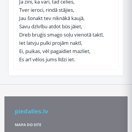
Ja zini, ka vari, tad celies,
Tver ieroci, rindā stājies,
Jau šonakt tev niknākā kaujā,
Savu dzīvību atdot būs jāiet,
Dreb bruģis smago soļu vienotā taktī,
Iet latvju pulki projām naktī,
Ei, puikas, vēl pagaidiet mazliet,
Es arī vēlos jums līdzi iet.
piedalies.lv
MAPA DO SITE