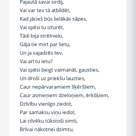
Pajautā savai sirdij,
Vai var tev tā atbildēt,
Kad jācieš būs lielākās sāpes,
Vai spēsi tu izturēt,
Tādi bija strēlnieki,
Gāja tie mirt par lietu,
Un ja vajadzēs tev,
Vai arī tu ietu?
Vai spēsi beigt vaimanāt, gausties,
Un droši uz priekšu lauzties,
Caur nepārvaramiem šķēršļiem,
Caur asmeņiem dzeloņiem, ērkšķiem,
Dzīvību vienīgo ziedot,
Par samaksu viņu iedot,
Lai cilvēku tūkstoši simti,
Brīvai nākotnei dzimtu,