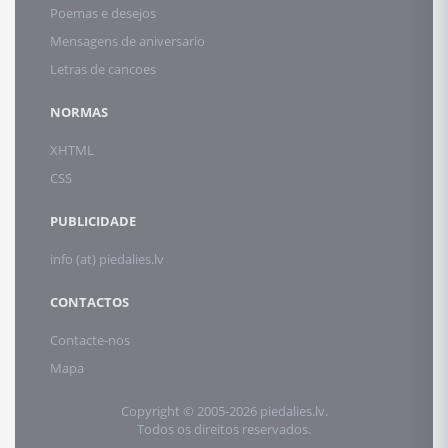
Poemas e desejos
Mensagens de aniversario
Letras de cancoes
NORMAS
XHTML
CSS
PUBLICIDADE
info (at) piedalies.lv
CONTACTOS
Contacte-nos
Mapa
Copyright © 2005-2026 piedalies.lv.
Todos os direitos reservados.