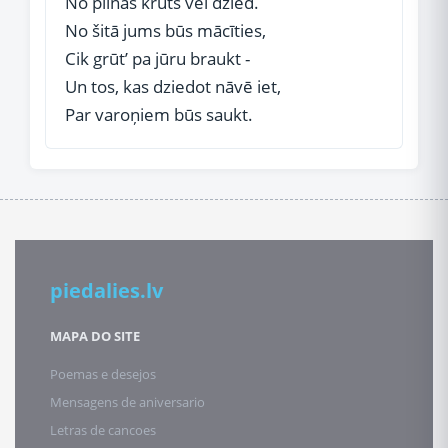
No pilnas krūts vēl dzied.
No šitā jums būs mācīties,
Cik grūt’ pa jūru braukt -
Un tos, kas dziedot nāvē iet,
Par varoņiem būs saukt.
piedalies.lv
MAPA DO SITE
Poemas e desejos
Mensagens de aniversario
Letras de cancoes