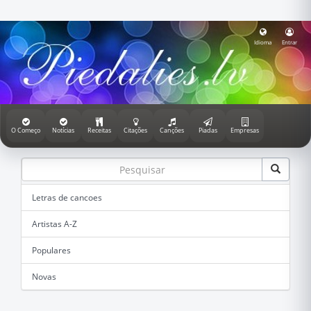
Idioma
Entrar
O Começo
Notícias
Receitas
Citações
Canções
Piadas
Empresas
Letras de cancoes
Artistas A-Z
Populares
Novas