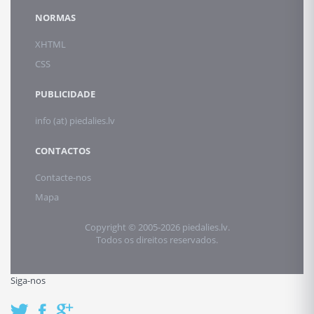
NORMAS
XHTML
CSS
PUBLICIDADE
info (at) piedalies.lv
CONTACTOS
Contacte-nos
Mapa
Copyright © 2005-2026 piedalies.lv.
Todos os direitos reservados.
Siga-nos