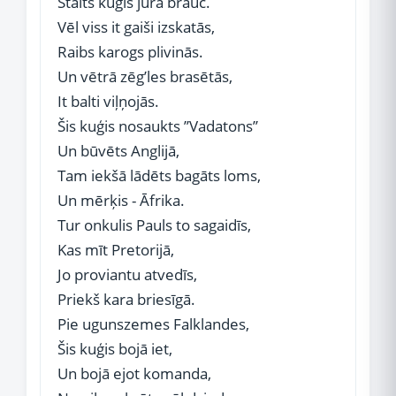
Stalts kuģis jūrā brauc.
Vēl viss it gaiši izskatās,
Raibs karogs plivinās.
Un vētrā zēg’les brasētās,
It balti viļņojās.
Šis kuģis nosaukts ’’Vadatons’’
Un būvēts Anglijā,
Tam iekšā lādēts bagāts loms,
Un mērķis - Āfrika.
Tur onkulis Pauls to sagaidīs,
Kas mīt Pretorijā,
Jo proviantu atvedīs,
Priekš kara briesīgā.
Pie ugunszemes Falklandes,
Šis kuģis bojā iet,
Un bojā ejot komanda,