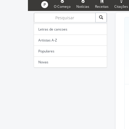
P
O Começo
Notícias
Receitas
Citações
Letras de cancoes
Artistas A-Z
Populares
Novas