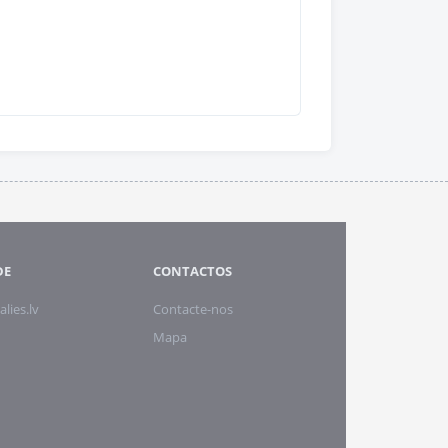
DE
CONTACTOS
alies.lv
Contacte-nos
Mapa