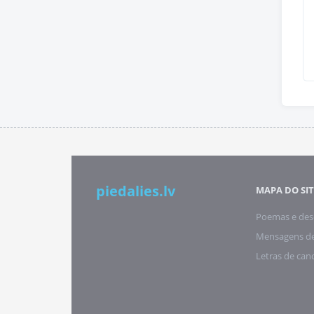
piedalies.lv
MAPA DO SIT
Poemas e des
Mensagens de
Letras de can