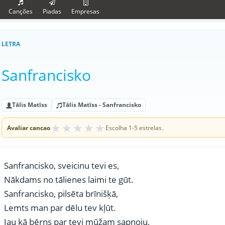
Canções
Piadas
Empresas
LETRA
Sanfrancisko
Tālis Matīss
Tālis Matīss - Sanfrancisko
★
★
★
★
★
Avaliar cancao
Escolha 1-5 estrelas.
Sanfrancisko, sveicinu tevi es,
Nākdams no tālienes laimi te gūt.
Sanfrancisko, pilsēta brīnišķā,
Lemts man par dēlu tev kļūt.
Jau kā bērns par tevi mūžam sapņoju,