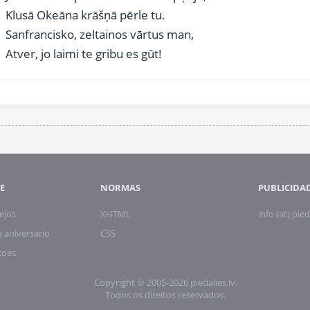
Klusā Okeāna krāšņā pērle tu.
Sanfrancisko, zeltainos vārtus man,
Atver, jo laimi te gribu es gūt!
E
NORMAS
PUBLICIDA
ejos
XHTML
info (at) pied
 aniversario
CSS
coes
Copyright © 2005-2026 piedalies.lv.
Todos os direitos reservados.