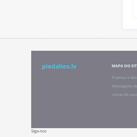
piedalies.lv
MAPA DO SIT
Poemas e des
Mensagens de
Letras de can
Siga-nos