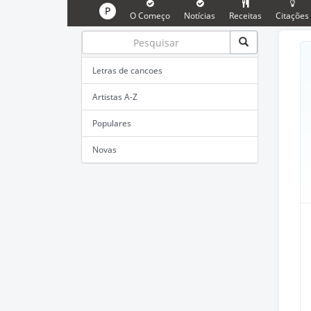
P
O Começo
Notícias
Receitas
Citações
Letras de cancoes
Artistas A-Z
Populares
Novas