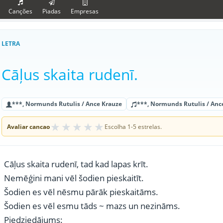
Canções
Piadas
Empresas
LETRA
Cāļus skaita rudenī.
***, Normunds Rutulis / Ance Krauze
***, Normunds Rutulis / Ance
★
★
★
★
★
Avaliar cancao
Escolha 1-5 estrelas.
Cāļus skaita rudenī, tad kad lapas krīt.
Nemēģini mani vēl šodien pieskaitīt.
Šodien es vēl nēsmu pārāk pieskaitāms.
Šodien es vēl esmu tāds ~ mazs un nezināms.
Piedziedājums: