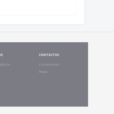
DE
CONTACTOS
alies.lv
Contacte-nos
Mapa