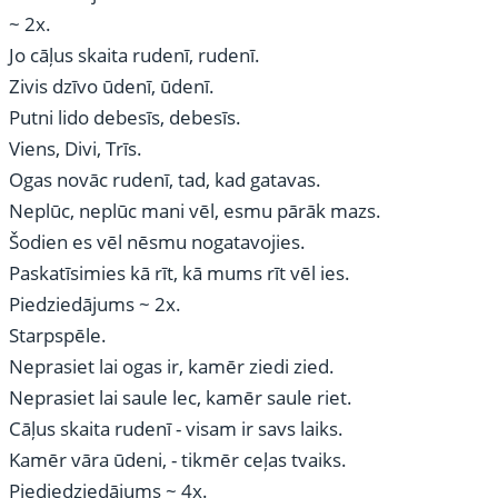
~ 2x.
Jo cāļus skaita rudenī, rudenī.
Zivis dzīvo ūdenī, ūdenī.
Putni lido debesīs, debesīs.
Viens, Divi, Trīs.
Ogas novāc rudenī, tad, kad gatavas.
Neplūc, neplūc mani vēl, esmu pārāk mazs.
Šodien es vēl nēsmu nogatavojies.
Paskatīsimies kā rīt, kā mums rīt vēl ies.
Piedziedājums ~ 2x.
Starpspēle.
Neprasiet lai ogas ir, kamēr ziedi zied.
Neprasiet lai saule lec, kamēr saule riet.
Cāļus skaita rudenī - visam ir savs laiks.
Kamēr vāra ūdeni, - tikmēr ceļas tvaiks.
Piediedziedājums ~ 4x.