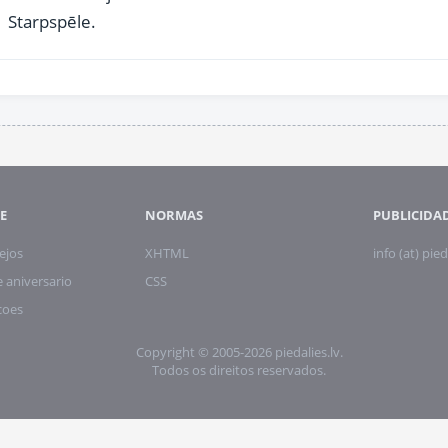
Starpspēle.
E
NORMAS
PUBLICIDA
ejos
XHTML
info (at) pied
 aniversario
CSS
coes
Copyright © 2005-2026 piedalies.lv.
Todos os direitos reservados.