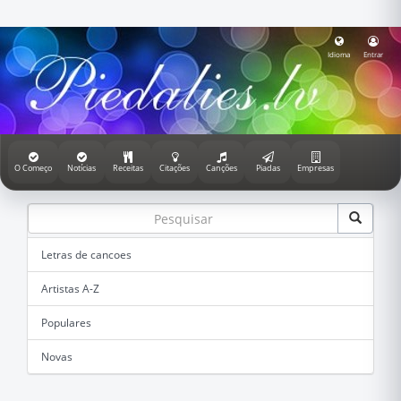
Idioma
Entrar
O Começo
Notícias
Receitas
Citações
Canções
Piadas
Empresas
Letras de cancoes
Artistas A-Z
Populares
Novas