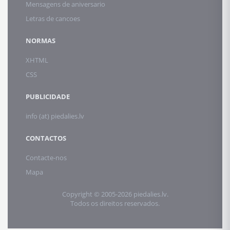
Mensagens de aniversario
Letras de cancoes
NORMAS
XHTML
CSS
PUBLICIDADE
info (at) piedalies.lv
CONTACTOS
Contacte-nos
Mapa
Copyright © 2005-2026 piedalies.lv.
Todos os direitos reservados.