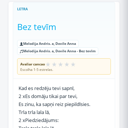
LETRA
Bez tevīm
Melodija Andris. a, Dovile Anna
Melodija Andris. a, Dovile Anna - Bez tevīm
★
★
★
★
★
Avaliar cancao
Escolha 1-5 estrelas.
Kad es redzēju tevi sapnī,
2 xEs domāju tikai par tevi,
Es zinu, ka sapņi reiz piepildīsies.
Trla trla lala lā,
2 xPiedziedājums: