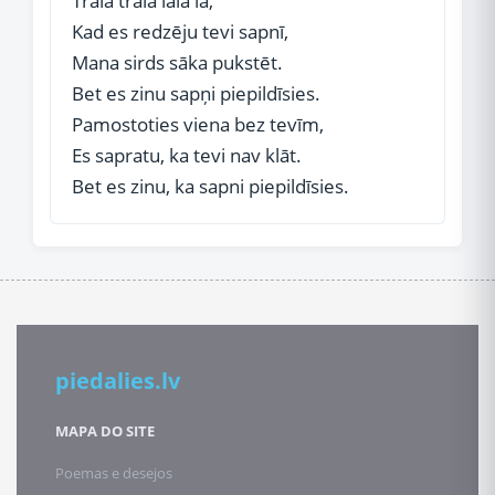
Trala trala lala lā,
Kad es redzēju tevi sapnī,
Mana sirds sāka pukstēt.
Bet es zinu sapņi piepildīsies.
Pamostoties viena bez tevīm,
Es sapratu, ka tevi nav klāt.
Bet es zinu, ka sapni piepildīsies.
piedalies.lv
MAPA DO SITE
Poemas e desejos