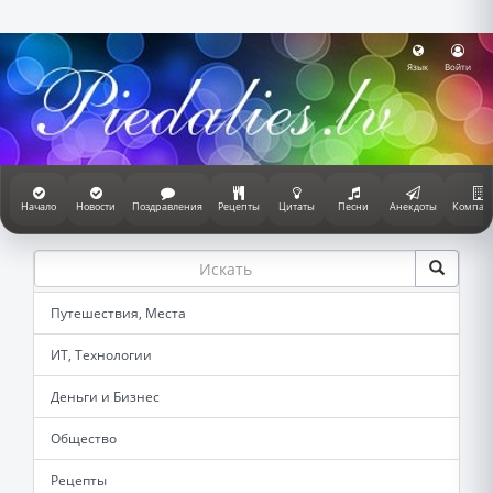
Язык
Войти
Начало
Новости
Поздравления
Рецепты
Цитаты
Песни
Анекдоты
Компан
Путешествия, Места
ИТ, Технологии
Деньги и Бизнес
Общество
Рецепты