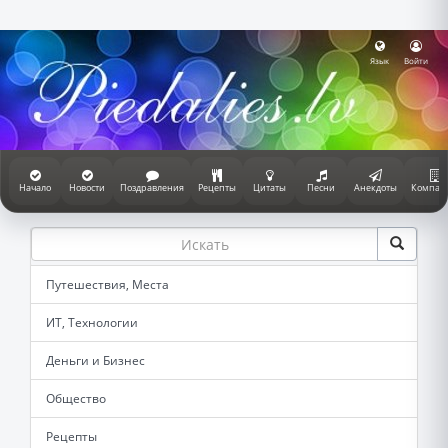
Язык
Войти
Начало
Новости
Поздравления
Рецепты
Цитаты
Песни
Анекдоты
Компан
Путешествия, Места
ИТ, Технологии
Деньги и Бизнес
Общество
Рецепты