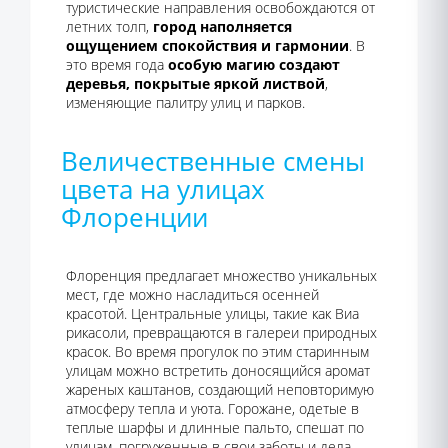
туристические направления освобождаются от
летних толп,
город наполняется
ощущением спокойствия и гармонии
. В
это время года
особую магию создают
деревья, покрытые яркой листвой
,
изменяющие палитру улиц и парков.
Величественные смены
цвета на улицах
Флоренции
Флоренция предлагает множество уникальных
мест, где можно насладиться осенней
красотой. Центральные улицы, такие как Виа
рикасоли, превращаются в галереи природных
красок. Во время прогулок по этим старинным
улицам можно встретить доносящийся аромат
жареных каштанов, создающий неповторимую
атмосферу тепла и уюта. Горожане, одетые в
теплые шарфы и длинные пальто, спешат по
улицам, погруженные в свои заботы и дела.