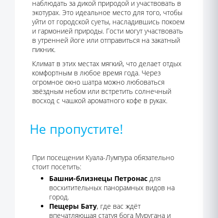
наблюдать за дикой природой и участвовать в
экотурах. Это идеальное место для того, чтобы
уйти от городской суеты, насладившись покоем
и гармонией природы. Гости могут участвовать
в утренней йоге или отправиться на закатный
пикник.
Климат в этих местах мягкий, что делает отдых
комфортным в любое время года. Через
огромное окно шатра можно любоваться
звёздным небом или встретить солнечный
восход с чашкой ароматного кофе в руках.
Не пропустите!
При посещении Куала-Лумпура обязательно
стоит посетить:
Башни-близнецы Петронас
для
восхитительных панорамных видов на
город.
Пещеры Бату
, где вас ждёт
впечатляющая статуя бога Муругана и