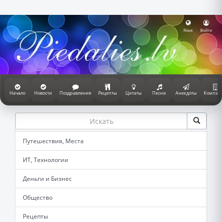
Язык
Войти
Начало
Новости
Поздравления
Рецепты
Цитаты
Песни
Анекдоты
Компан
Путешествия, Места
ИТ, Технологии
Деньги и Бизнес
Общество
Рецепты