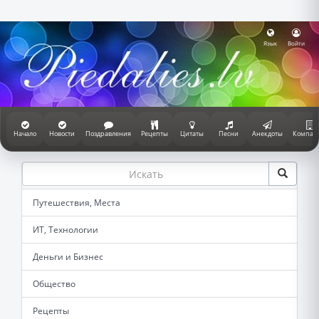
Язык
Войти
Начало
Новости
Поздравления
Рецепты
Цитаты
Песни
Анекдоты
Компан
Путешествия, Места
ИТ, Технологии
Деньги и Бизнес
Общество
Рецепты