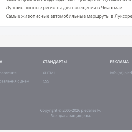
Лучшие винные регионы для посещения в Чиангмае
Самые живописные автомобильные маршруты в Луксор
А
СТАНДАРТЫ
РЕКЛАМА
дравления
XHTML
info (at) pied
равления с днем
CSS
Copyright © 2005-2026 piedalies.lv.
Все права защищены.