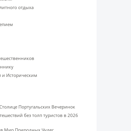
литного отдыха
лепием
утешественников
еннику
м и Историческим
Столице Португальских Вечеринок
тешествий без толп туристов в 2026
 в Мир Природных Чудес