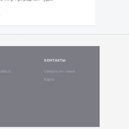
е
КОНТАКТЫ
alies.lv
Связаться с нами
Карта