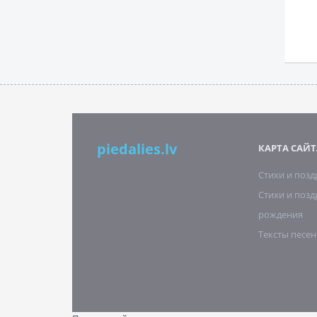
piedalies.lv
КАРТА САЙТ
Стихи и поз
Стихи и позд
рождения
Тексты песен