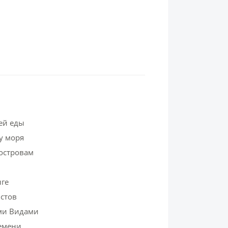
ей еды
у моря
островам
нге
истов
ми Видами
ремени