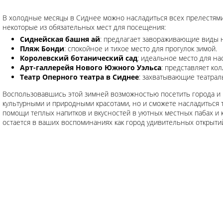
В холодные месяцы в Сиднее можно насладиться всех прелестями,
некоторые из обязательных мест для посещения:
Сиднейская башня ай
: предлагает завораживающие виды н
Пляж Бонди
: спокойное и тихое место для прогулок зимой.
Королевский ботанический сад
: идеальное место для н
Арт-галлерейя Нового Южного Уэльса
: представляет кол
Театр Оперного театра в Сиднее
: захватывающие театрал
Воспользовавшись этой зимней возможностью посетить города и м
культурными и природными красотами, но и сможете насладиться
помощи теплых напитков и вкусностей в уютных местных пабах и 
остается в ваших воспоминаниях как город удивительных открыти