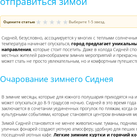
отправиться зимой
★
★
★
★
★
Оцените статью
Выберите 1-5 звезд.
Сидней, безусловно, ассоциируется у многих с теплыми солнечны
температура начинает опускаться,
город предлагает уникальн
направления
, которые стоит посетить. Даже в холода Сидней сп
местных жителей разнообразием зимних мероприятий и прекрасн
может стать не просто увлекательным, но и комфортным путешест
Очарование зимнего Сиднея
В зимние месяцы, которые для южного полушария приходятся на и
может опускаться до 8-9 градусов ночью. Сидней в это время год
заключается в сочетании уединенных прогулок по пляжам, когда о
культурными событиями, которые становятся центром внимания ме
Зимой Сидней становится не менее живописным: туманы, поднима
уличных фонарей создают уютную атмосферу, удобную для пеших 
посещений уютных кафе.
Легкие зимние куртки и горячий к