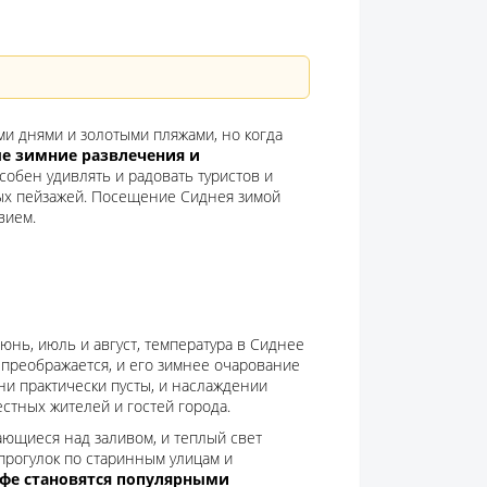
ми днями и золотыми пляжами, но когда
ые зимние развлечения и
особен удивлять и радовать туристов и
ых пейзажей. Посещение Сиднея зимой
вием.
юнь, июль и август, температура в Сиднее
а преображается, и его зимнее очарование
ни практически пусты, и наслаждении
стных жителей и гостей города.
ющиеся над заливом, и теплый свет
прогулок по старинным улицам и
офе становятся популярными